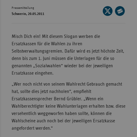
Pressemitteilung
Wür
Seite
Schwerin, 20.05.2011
auf
Seite
Bay
X
per
Ber
teilen
E-
Misch Dich ein! Mit diesem Slogan werben die
Bre
Mail
Ersatzkassen für die Wahlen zu ihren
teilen
Ha
Selbstverwaltungsgremien. Dafür wird es jetzt höchste Zeit,
denn bis zum 1. Juni müssen die Unterlagen für die so
Hes
genannten „Sozialwahlen“ wieder bei der jeweiligen
Mec
Ersatzkasse eingehen.
Vo
„Wer noch nicht von seinem Wahlrecht Gebrauch gemacht
Nie
hat, sollte dies jetzt nachholen“, empfiehlt
Ersatzkassensprecher Bernd Grübler. „Wenn ein
Nor
Wahlberechtigter keine Wahlunterlagen erhalten bzw. diese
Wes
versehentlich weggeworfen haben sollte, können die
Rhe
Wahlscheine auch noch bei der jeweiligen Ersatzkasse
angefordert werden.“
Saa