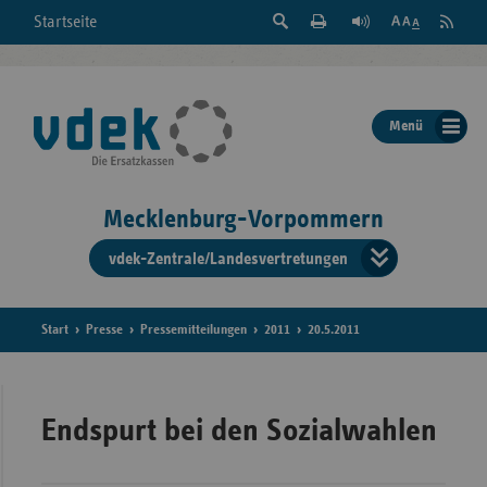
Suche
Seite
RSS
Startseite
Feed
einblenden
Drucken
abonni
Schrift
/
ausblenden
der
Menü
Seite
ändern
Mecklenburg-Vorpommern
vdek-Zentrale/Landesvertretungen
Verband
der
Ersatzka
Start
Presse
Pressemitteilungen
2011
20.5.2011
Bun
Endspurt bei den Sozialwahlen