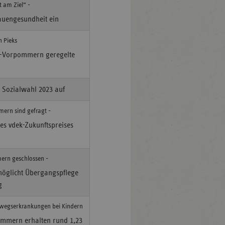
t am Ziel“ -
rauengesundheit ein
n Pieks
g-Vorpommern geregelte
 Sozialwahl 2023 auf
ern sind gefragt -
s vdek-Zukunftspreises
ern geschlossen -
öglicht Übergangspflege
g
wegserkrankungen bei Kindern
ommern erhalten rund 1,23