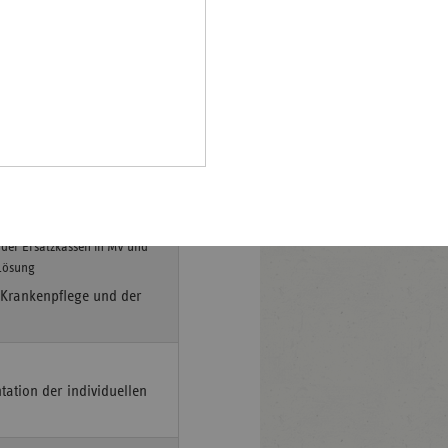
te in Mecklenburg-
Pfalz
aktiv
rland
hsen
bulante Hospizdienste mit
hsen-
halt
leswig-
lstein
 teurer
ringen
der Ersatzkassen in MV und
 Lösung
 Krankenpflege und der
ation der individuellen