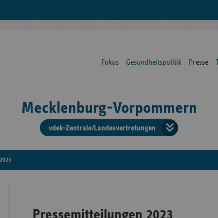
Fokus
Gesundheitspolitik
Presse
Mecklenburg-Vorpommern
vdek-Zentrale/Landesvertretungen
Verba
der
2023
Ersat
Pressemitteilungen 2023
Bun