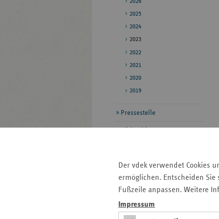
2026
2025
2024
2023
2022
2021
2020
2019
Pressestelle
Bildarchiv
Seitenleiste
Der vdek verwendet Cookies u
Auf einen Blick
mit
ermöglichen. Entscheiden Sie s
Pressemitteilungen
weiteren
Fußzeile anpassen. Weitere In
Informationen
Kontakt und Anfahrt
Impressum
Antragsunterlagen und