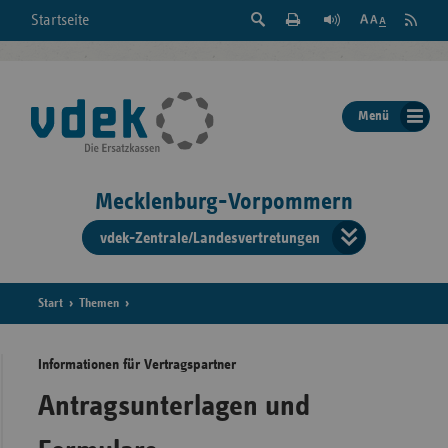
Suche
Seite
RSS
Startseite
Feed
einblenden
Drucken
abonni
Schrift
/
ausblenden
der
Menü
Seite
ändern
Mecklenburg-Vorpommern
vdek-Zentrale/Landesvertretungen
Verband
der
Ersatzka
Start
Themen
Informationen für Vertragspartner
Bun
Antragsunterlagen und