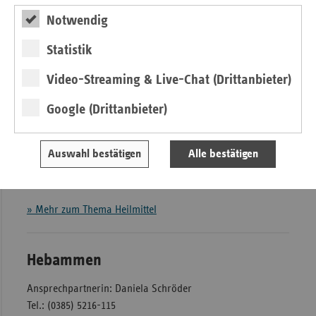
Heilmittel
Notwendig
Für alle
Zulassungen von Heilmittelerbringern
mit Sitz in
Statistik
Mecklenburg-Vorpommern ist die vdek-Landesvertretung
als „Arbeitsgemeinschaft (ARGE)
Video-Streaming & Live-Chat (Drittanbieter)
Heilmittelerbringerzulassung Mecklenburg-Vorpommern“
zuständig.
Google (Drittanbieter)
Ansprechpartnerin: Daniela Schröder
Tel.: (0385) 5216-115
Auswahl bestätigen
Alle bestätigen
eMail:
mecklenburg-vorpommern@zulassung-heilmittel.de
» Mehr zum Thema Heilmittel
Hebammen
Ansprechpartnerin: Daniela Schröder
Tel.: (0385) 5216-115