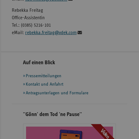
Rebekka Freitag
Office-Assistentin
Tel.: (0385) 5216-101
eMail:
rebekka.freitag@vdek.com
Seitennavigation
Seitenleiste
Auf einen Blick
mit
Pressemitteilungen
weiteren
Informationen
Kontakt und Anfahrt
Antragsunterlagen und Formulare
''Gönn' dem Tod 'ne Pause''
Video