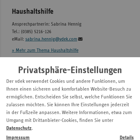
Haushaltshilfe
Ansprechpartnerin: Sabrina Hennig
Tel.: (0385) 5216-126
eMail:
sabrina.hennig@vdek.com
» Mehr zum Thema Haushaltshilfe
Privatsphäre-Einstellungen
Hilfsmittel
Der vdek verwendet Cookies und andere Funktionen, um
(Zulassungen gemäß § 126 SGB V)
Ihnen einen sicheren und komfortablen Website-Besuch zu
Ansprechpartnerin: Daniela Schröder
ermöglichen. Entscheiden Sie selbst, welche Funktionen Sie
Tel.: (0385) 5216-115,
zulassen möchten. Sie können Ihre Einstellungen jederzeit
eMail:
daniela.schroeder@vdek.com
in der Fußzeile anpassen. Weitere Informationen, etwa zum
Umgang mit Drittanbieter-Cookies, finden Sie unter
» Mehr zum Thema Hilfsmittel + Antragsunterlage
n
Datenschutz
.
Impressum
Details