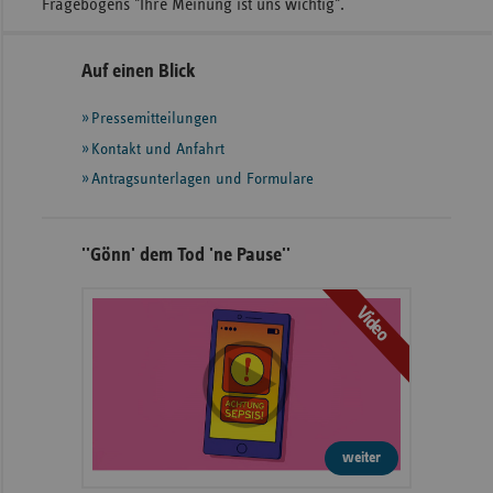
Fragebogens "Ihre Meinung ist uns wichtig".
Seitennavigation
Seitenleiste
Auf einen Blick
mit
Pressemitteilungen
weiteren
Informationen
Kontakt und Anfahrt
Antragsunterlagen und Formulare
''Gönn' dem Tod 'ne Pause''
Video
weiter