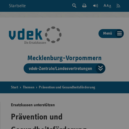
Suche
Seite
RSS
Startseite
Feed
einblenden
Drucken
abonni
Schrift
/
ausblenden
der
Menü
Seite
ändern
Mecklenburg-Vorpommern
vdek-Zentrale/Landesvertretungen
Verband
der
Ersatzka
Start
Themen
Prävention und Gesundheitsförderung
Ersatzkassen unterstützen
Bun
Prävention und