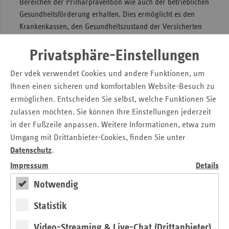
Bereichen der Primärprävention wie auch der betrieblichen
Gesundheitsförderung erhalten. Dies ermöglicht es den
Krankenkassen, den Gesundheitszustand der Versicherten
unter deren aktiven Beteiligung zu verbessern und
gesundheitlichen Beeinträchtigungen frühzeitig wirksam
Privatsphäre-Einstellungen
entgegenzuwirken, anstatt sie kostenintensiv zu kurieren.
Der vdek verwendet Cookies und andere Funktionen, um
Ihnen einen sicheren und komfortablen Website-Besuch zu
Spitzenverbände der GKV entwickelten
ermöglichen. Entscheiden Sie selbst, welche Funktionen Sie
Leitfaden
zulassen möchten. Sie können Ihre Einstellungen jederzeit
in der Fußzeile anpassen. Weitere Informationen, etwa zum
Die Spitzenverbände der Krankenkassen haben vor diesem
Hintergrund unter Beteiligung externer Experten den
Umgang mit Drittanbieter-Cookies, finden Sie unter
Leitfaden "Gemeinsame und einheitliche Handlungsfelder
Datenschutz
.
und Kriterien der Spitzenverbände der Krankenkassen zur
Impressum
Details
Umsetzung von § 20 und § 20a SGB V vom 21. Juni 2000
Notwendig
entwickelt.
In ihm sind die Leistungen der Krankenkassen in der
Statistik
allgemeinen Krankheitsvorbeugung nach § 20 Abs. 1 SGB V
Video-Streaming & Live-Chat (Drittanbieter)