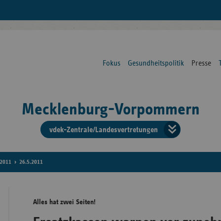
Fokus
Gesundheitspolitik
Presse
Mecklenburg-Vorpommern
vdek-Zentrale/Landesvertretungen
Verba
der
2011
26.5.2011
Ersat
Alles hat zwei Seiten!
Bun