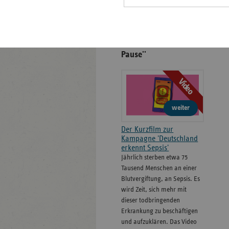
Formulare
''Gönn' dem Tod 'ne
Pause''
Video
weiter
Der Kurzfilm zur
Kampagne 'Deutschland
erkennt Sepsis'
Jährlich sterben etwa 75
Tausend Menschen an einer
Blutvergiftung, an Sepsis. Es
wird Zeit, sich mehr mit
dieser todbringenden
Erkrankung zu beschäftigen
und aufzuklären. Das Video