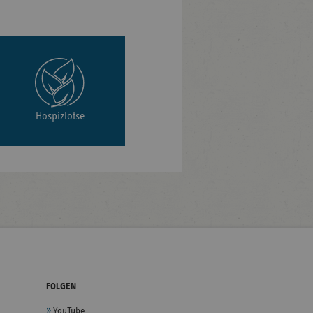
Hospizlotse
FOLGEN
YouTube