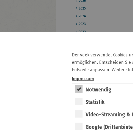
2026
2025
2024
2023
2022
2021
2020
Der vdek verwendet Cookies u
2019
ermöglichen. Entscheiden Sie s
Pressestelle
Fußzeile anpassen. Weitere In
Impressum
Bildarchiv
Notwendig
Seitenleiste
Auf einen Blick
Statistik
mit
Pressemitteilungen
Video-Streaming & L
weiteren
Informationen
Kontakt und Anfahrt
Google (Drittanbiete
Antragsunterlagen und