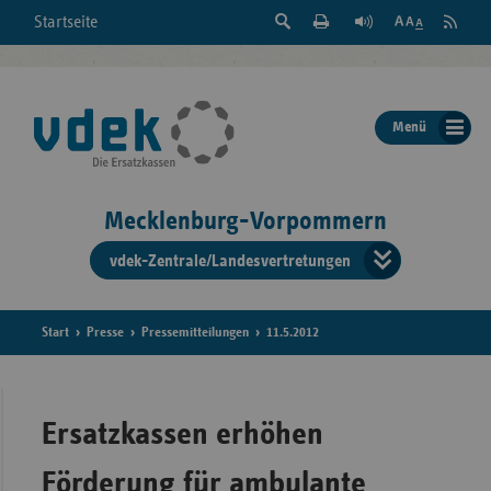
Suche
Seite
RSS
Startseite
Feed
einblenden
Drucken
abonni
Schrift
/
ausblenden
der
Menü
Seite
ändern
Mecklenburg-Vorpommern
vdek-Zentrale/Landesvertretungen
Verband
der
Ersatzka
Start
Presse
Pressemitteilungen
11.5.2012
Bun
Ersatzkassen erhöhen
Förderung für ambulante