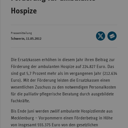
Wür
Hospize
Bay
Ber
Pressemitteilung
Seite
Bre
Schwerin, 11.05.2012
auf
Seite
Ha
X
per
teilen
Hes
E-
Die Ersatzkassen erhöhen in diesem Jahr ihren Beitrag zur
Mail
Förderung der ambulanten Hospize auf 224.827 Euro. Das
Mec
teilen
sind gut 5,7 Prozent mehr als im vergangenen Jahr (212.634
Vo
Euro). Mit der Förderung leisten die Ersatzkassen einen
Nie
wesentlichen Zuschuss zu den notwendigen Personalkosten
Nor
für die palliativ-pflegerische Beratung durch ausgebildete
Wes
Fachkräfte.
Rhe
Bis Ende Juni werden zwölf ambulante Hospizdienste aus
Mecklenburg – Vorpommern einen Förderbetrag in Höhe
von insgesamt 555.375 Euro von den gesetzlichen
Saa