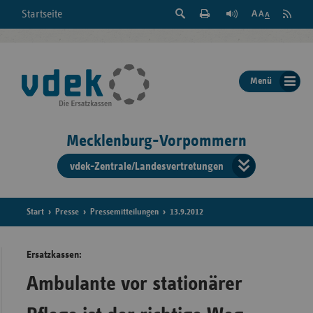
Suche
Seite
RSS
Startseite
Feed
einblenden
Drucken
abonni
Schrift
/
ausblenden
der
Menü
Seite
ändern
Mecklenburg-Vorpommern
vdek-Zentrale/Landesvertretungen
Verband
der
Ersatzka
Start
Presse
Pressemitteilungen
13.9.2012
Ersatzkassen:
Bun
Ambulante vor stationärer