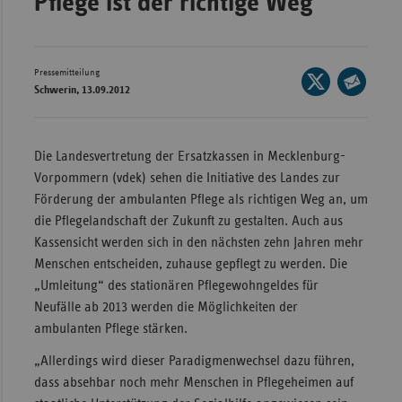
Pflege ist der richtige Weg
Wür
Bay
Pressemitteilung
Seite
Ber
Schwerin, 13.09.2012
auf
Seite
Bre
X
per
teilen
E-
Ha
Die Landesvertretung der Ersatzkassen in Mecklenburg-
Mail
Vorpommern (vdek) sehen die Initiative des Landes zur
Hes
teilen
Förderung der ambulanten Pflege als richtigen Weg an, um
Mec
die Pflegelandschaft der Zukunft zu gestalten. Auch aus
Vo
Kassensicht werden sich in den nächsten zehn Jahren mehr
Nie
Menschen entscheiden, zuhause gepflegt zu werden. Die
„Umleitung“ des stationären Pflegewohngeldes für
Nor
Neufälle ab 2013 werden die Möglichkeiten der
Wes
ambulanten Pflege stärken.
Rhe
„Allerdings wird dieser Paradigmenwechsel dazu führen,
dass absehbar noch mehr Menschen in Pflegeheimen auf
Saa