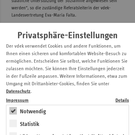
staatliche Unterstützung der Sozialhilfe angewiesen sein
werden“, so die zuständige Referatsleiterin der vdek-
Sac
Landesvertretung Eva-Maria Falta.
Sac
Ausdrücklich begrüßen die Ersatzkassen, dass die
An
Sozialministerin die Umwidmung der Pflegegelder an eine
Privatsphäre-Einstellungen
Sch
tarifgerechte Entlohnung der Pflegehilfs- und Fachkräfte
Ho
Der vdek verwendet Cookies und andere Funktionen, um
gekoppelt hat. Auch die geplanten Klarstellungen in
Ihnen einen sicheren und komfortablen Website-Besuch zu
Thü
Hinsicht auf die so genannte Fachkraftquote in
ermöglichen. Entscheiden Sie selbst, welche Funktionen Sie
Pflegeheimen und Pflegediensten wird aus
zulassen möchten. Sie können Ihre Einstellungen jederzeit
Ersatzkassensicht zu einer Verbesserung der
in der Fußzeile anpassen. Weitere Informationen, etwa zum
Personalsituation in Pflegeheimen führen.
Umgang mit Drittanbieter-Cookies, finden Sie unter
„Die Neuregelung zur Berücksichtigung der tatsächlich
Datenschutz
.
entstandenen Investitionskosten in stationären Heimen lässt
Impressum
Details
einen erhöhten Aufwand in den Pflegesatzverhandlungen
erwarten“, ergänzt Eva-Maria Falta. Hierzu sind
Notwendig
Abstimmungsprozesse zwischen den Beteiligten
erforderlich.
Statistik