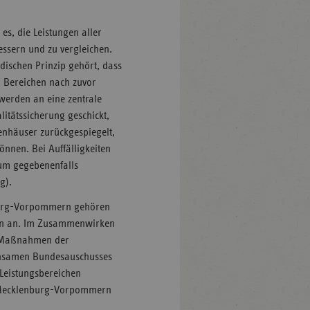
es, die Leistungen aller
essern und zu vergleichen.
dischen Prinzip gehört, dass
 Bereichen nach zuvor
 werden an eine zentrale
litätssicherung geschickt,
enhäuser zurückgespiegelt,
önnen. Bei Auffälligkeiten
 um gegebenenfalls
g).
nburg-Vorpommern gehören
sen an. Im Zusammenwirken
r Maßnahmen der
insamen Bundesauschusses
 Leistungsbereichen
in Mecklenburg-Vorpommern