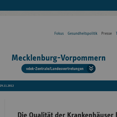
Fokus
Gesundheitspolitik
Presse
Mecklenburg-Vorpommern
vdek-Zentrale/Landesvertretungen
Verba
der
29.11.2012
Ersat
Die Qualität der Krankenhäuser 
Bun