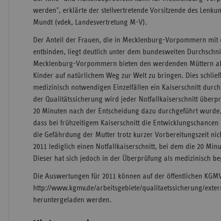
werden", erklärte der stellvertretende Vorsitzende des Lenk
Mundt (vdek, Landesvertretung M-V).
Der Anteil der Frauen, die in Mecklenburg-Vorpommern mit 
entbinden, liegt deutlich unter dem bundesweiten Durchschni
Mecklenburg-Vorpommern bieten den werdenden Müttern all
Kinder auf natürlichem Weg zur Welt zu bringen. Dies schließ
medizinisch notwendigen Einzelfällen ein Kaiserschnitt durc
der Qualitätssicherung wird jeder Notfallkaiserschnitt überpr
20 Minuten nach der Entscheidung dazu durchgeführt wurde
dass bei frühzeitigem Kaiserschnitt die Entwicklungschancen
die Gefährdung der Mutter trotz kurzer Vorbereitungszeit nich
2011 lediglich einen Notfallkaiserschnitt, bei dem die 20 Mi
Dieser hat sich jedoch in der Überprüfung als medizinisch b
Die Auswertungen für 2011 können auf der öffentlichen KGMV-
http://www.kgmv.de/arbeitsgebiete/qualitaetssicherung/exter
heruntergeladen werden.