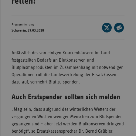
retten!
Wür
Bay
Pressemitteilung
Seite
Ber
Schwerin, 27.03.2018
auf
Seite
Bre
X
per
teilen
E-
Ha
Anlässlich des von einigen Krankenhäusern im Land
Mail
festgestellten Bedarfs an Blutkonserven und
Hes
teilen
Blutplasmaprodukten im Zusammenhang mit notwendigen
Mec
Operationen ruft die Landesvertretung der Ersatzkassen
Vo
dazu auf, vermehrt Blut zu spenden.
Nie
Auch Erstspender sollten sich melden
Nor
Wes
„Mag sein, dass aufgrund des winterlichen Wetters der
vergangenen Wochen weniger Menschen zum Blutspenden
Rhe
gegangen sind – aber jetzt werden Blutkonserven dringend
benötigt“, so Ersatzkassensprecher Dr. Bernd Grübler.
Saa