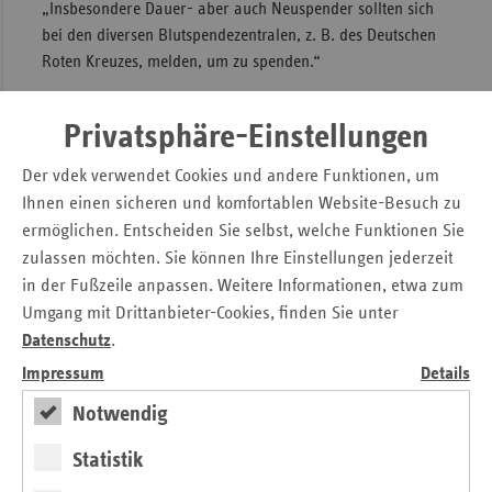
„Insbesondere Dauer- aber auch Neuspender sollten sich
Sac
bei den diversen Blutspendezentralen, z. B. des Deutschen
Roten Kreuzes, melden, um zu spenden.“
Sac
An
Mehr Unfälle - mehr Blutkonserven
Privatsphäre-Einstellungen
Sch
benötigt
Ho
Der vdek verwendet Cookies und andere Funktionen, um
Thü
Erfahrungsgemäß werden in den Ferien oder Feiertagen,
Ihnen einen sicheren und komfortablen Website-Besuch zu
wie dem bevorstehenden Osterfest, aufgrund von
ermöglichen. Entscheiden Sie selbst, welche Funktionen Sie
vermehrtem Verkehrsaufkommen und der dadurch
zulassen möchten. Sie können Ihre Einstellungen jederzeit
entsprechenden höheren Zahl an Unfällen mit Verletzten,
in der Fußzeile anpassen. Weitere Informationen, etwa zum
mehr Blutkonserven benötigt.
Umgang mit Drittanbieter-Cookies, finden Sie unter
Datenschutz
.
Ersatzkassen rufen zum Blutspenden auf
Impressum
Details
Notwendig
Kontakt
Statistik
Stephan Haring