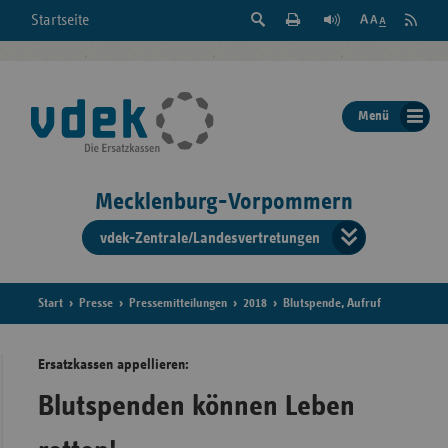
Suche
Seite
RSS
Startseite
Feed
einblenden
Drucken
abonni
Schrift
/
ausblenden
der
Menü
Seite
ändern
Mecklenburg-Vorpommern
vdek-Zentrale/Landesvertretungen
Verband
der
Ersatzka
Start
Presse
Pressemitteilungen
2018
Blutspende, Aufruf
Ersatzkassen appellieren:
Bun
Blutspenden können Leben