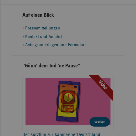
Seitennavigation
Seitenleiste
Auf einen Blick
mit
Pressemitteilungen
weiteren
Informationen
Kontakt und Anfahrt
Antragsunterlagen und Formulare
''Gönn' dem Tod 'ne Pause''
Video
weiter
Der Kurzfilm zur Kampagne 'Deutschland