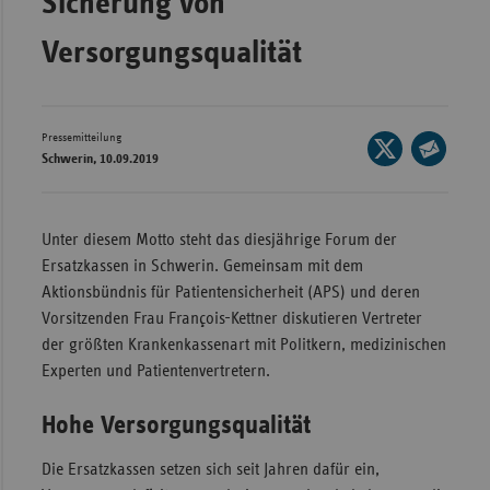
Sicherung von
Wür
Versorgungsqualität
Bay
Ber
Pressemitteilung
Seite
Bre
Schwerin, 10.09.2019
auf
Seite
Ha
X
per
Hes
teilen
E-
Unter diesem Motto steht das diesjährige Forum der
Mec
Mail
Ersatzkassen in Schwerin. Gemeinsam mit dem
Vo
teilen
Aktionsbündnis für Patientensicherheit (APS) und deren
Vorsitzenden Frau François-Kettner diskutieren Vertreter
Nie
der größten Krankenkassenart mit Politkern, medizinischen
Nor
Experten und Patientenvertretern.
Wes
Rhe
Hohe Versorgungsqualität
Die Ersatzkassen setzen sich seit Jahren dafür ein,
Saa