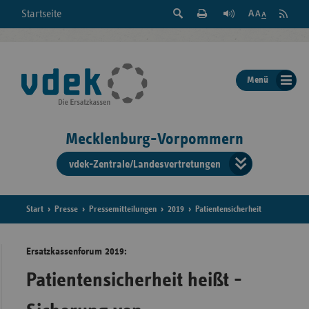
Suche
Seite
RSS
Startseite
Feed
einblenden
Drucken
abonni
Schrift
/
ausblenden
der
Menü
Seite
ändern
Mecklenburg-Vorpommern
vdek-Zentrale/Landesvertretungen
Verband
der
Ersatzka
Start
Presse
Pressemitteilungen
2019
Patientensicherheit
Ersatzkassenforum 2019:
Bun
Patientensicherheit heißt -