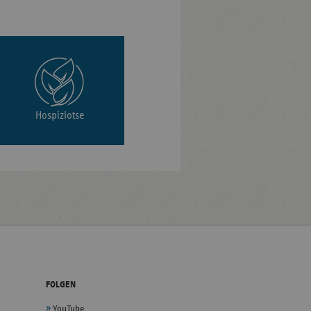
Hospizlotse
FOLGEN
YouTube