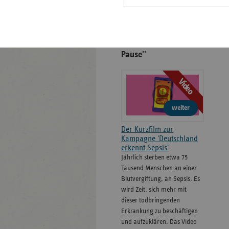
Formulare
''Gönn' dem Tod 'ne
Pause''
Video
weiter
Der Kurzfilm zur
Kampagne 'Deutschland
erkennt Sepsis'
Jährlich sterben etwa 75
Tausend Menschen an einer
Blutvergiftung, an Sepsis. Es
wird Zeit, sich mehr mit
dieser todbringenden
Erkrankung zu beschäftigen
und aufzuklären. Das Video