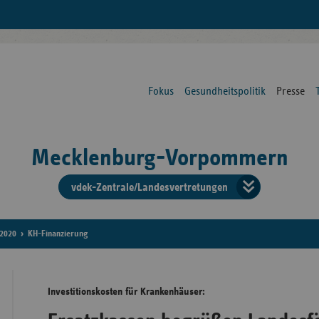
Fokus
Gesundheitspolitik
Presse
Mecklenburg-Vorpommern
vdek-Zentrale/Landesvertretungen
Verba
der
2020
KH-Finanzierung
Ersat
Investitionskosten für Krankenhäuser:
Bun