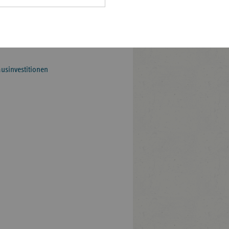
Pfalz
mit diesen Mitteln
aufgebaut werden sollen.
rland
ft in Mecklenburg-
hsen
hsen-
usinvestitionen
halt
leswig-
lstein
ringen