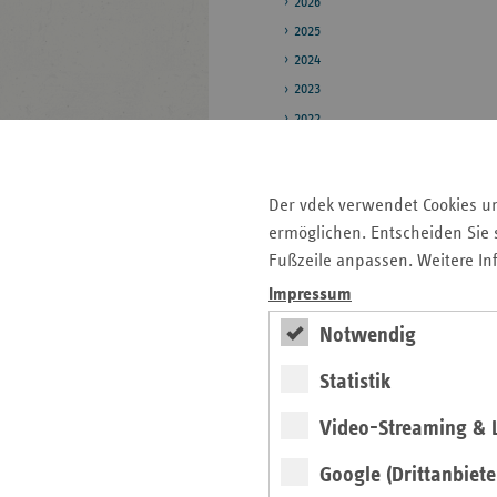
2026
2025
2024
2023
2022
2021
2020
Der vdek verwendet Cookies u
2019
ermöglichen. Entscheiden Sie s
Pressestelle
Fußzeile anpassen. Weitere In
Impressum
Bildarchiv
Notwendig
Seitenleiste
Auf einen Blick
Statistik
mit
Pressemitteilungen
Video-Streaming & L
weiteren
Informationen
Kontakt und Anfahrt
Google (Drittanbiete
Antragsunterlagen und