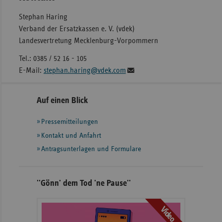
Stephan Haring
Verband der Ersatzkassen e. V. (vdek)
Landesvertretung Mecklenburg-Vorpommern
Tel.: 0385 / 52 16 - 105
E-Mail:
stephan.haring@vdek.com
Seitennavigation
Seitenleiste
Auf einen Blick
mit
Pressemitteilungen
weiteren
Informationen
Kontakt und Anfahrt
Antragsunterlagen und Formulare
''Gönn' dem Tod 'ne Pause''
Video