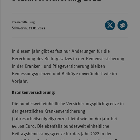
Wür
Bay
Pressemitteilung
Seite
Schwerin, 31.01.2022
Ber
auf
Seite
X
per
Bre
teilen
E-
In diesem Jahr gibt es fast nur Änderungen für die
Ha
Mail
Berechnung des Beitragssatzes in der Rentenversicherung.
Hes
teilen
In der Kranken- und Pflegeversicherung bleiben
Mec
Bemessungsgrenzen und Beiträge unverändert wie im
Vo
Vorjahr.
Nie
Krankenversicherung:
Nor
Die bundesweit einheitliche Versicherungspflichtgrenze in
Wes
der gesetzlichen Krankenversicherung
(Jahresarbeitsentgeltgrenze) bleibt wie im Vorjahr bei
Rhe
64.350 Euro. Die ebenfalls bundesweit einheitliche
Beitragsbemessungsgrenze für das Jahr 2022 in der
Saa