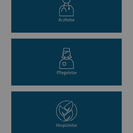
Arztlotse
Pflegelotse
Hospizlotse