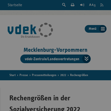
Suche
Seite
RSS
Startseite
Feed
einblenden
Drucken
abonni
Schrift
/
ausblenden
der
Menü
Seite
ändern
Mecklenburg-Vorpommern
vdek-Zentrale/Landesvertretungen
Verband
der
Ersatzka
Start
Presse
Pressemitteilungen
2022
Rechengrößen
Bun
Rechengrößen in der
Sozialversicherung 2022