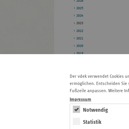
2026
2025
2024
2023
2022
2021
2020
2019
Pressestelle
Der vdek verwendet Cookies u
Bildarchiv
ermöglichen. Entscheiden Sie s
Fußzeile anpassen. Weitere In
Seitenleiste
Auf einen Blick
Impressum
mit
Notwendig
Pressemitteilungen
weiteren
Informationen
Kontakt und Anfahrt
Statistik
Antragsunterlagen und