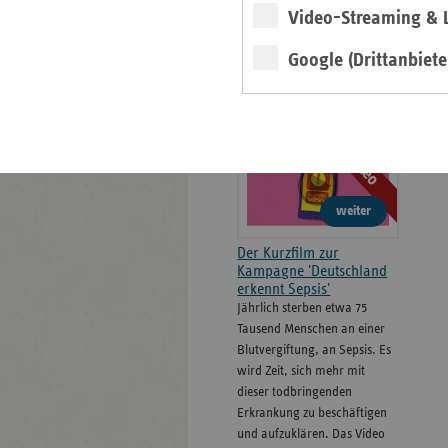
Formulare
Video-Streaming & L
Google (Drittanbiete
''Gönn' dem Tod 'ne
Pause''
Video
weiter
Der Kurzfilm zur
Kampagne 'Deutschland
erkennt Sepsis'
Jährlich sterben etwa 75
Tausend Menschen an einer
Blutvergiftung, an Sepsis. Es
wird Zeit, sich mehr mit
dieser todbringenden
Erkrankung zu beschäftigen
und aufzuklären. Das Video