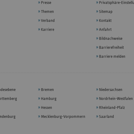
Presse
Privatsphäre-Einstel
Themen
Sitemap
Verband
Kontakt
Karriere
Anfahrt
Bildnachweise
Barrierefreiheit
Barriere melden
ndesebene
Bremen
Niedersachsen
rttemberg
Hamburg
Nordrhein-Westfalen
Hessen
Rheinland-Pfalz
andenburg
Mecklenburg-Vorpommern
Saarland