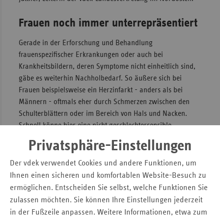
Sac
Frauen noch immer unterrepräsentiert
Sac
An
Gerade in der Erforschung und Behandlung
frauenspezifischer Erkrankungen oder auch bei
Sch
Krankheitsbildern, deren Symptome nicht einheitlich sind,
Ho
gäbe es weiterhin Nachholbedarf. So äußere sich bei
Thü
Frauen beispielsweise ein Herzinfarkt - anders als bei
Männern - oftmals eher durch Schmerzen zwischen den
Schulterblättern oder im Bereich von Hals und Nacken.
Schnell könne hier eine nicht geschlechtersensible
Diagnostik zu einem verzögerten Beginn der erforderlichen
Privatsphäre-Einstellungen
Therapien führen.
Der vdek verwendet Cookies und andere Funktionen, um
Ersatzkassen engagieren sich weiter
Ihnen einen sicheren und komfortablen Website-Besuch zu
ermöglichen. Entscheiden Sie selbst, welche Funktionen Sie
für differenzierte medizinische
zulassen möchten. Sie können Ihre Einstellungen jederzeit
Versorgung
in der Fußzeile anpassen. Weitere Informationen, etwa zum