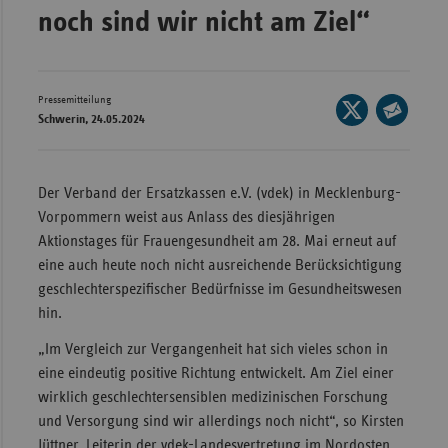
noch sind wir nicht am Ziel“
Wür
Bay
Ber
Pressemitteilung
Seite
Schwerin, 24.05.2024
auf
Bre
Seite
X
per
Ha
teilen
E-
Der Verband der Ersatzkassen e.V. (vdek) in Mecklenburg-
Hes
Mail
Vorpommern weist aus Anlass des diesjährigen
teilen
Mec
Aktionstages für Frauengesundheit am 28. Mai erneut auf
Vo
eine auch heute noch nicht ausreichende Berücksichtigung
geschlechterspezifischer Bedürfnisse im Gesundheitswesen
Nie
hin.
Nor
„Im Vergleich zur Vergangenheit hat sich vieles schon in
Wes
eine eindeutig positive Richtung entwickelt. Am Ziel einer
Rhe
wirklich geschlechtersensiblen medizinischen Forschung
und Versorgung sind wir allerdings noch nicht“, so Kirsten
Saa
Jüttner, Leiterin der vdek-Landesvertretung im Nordosten.