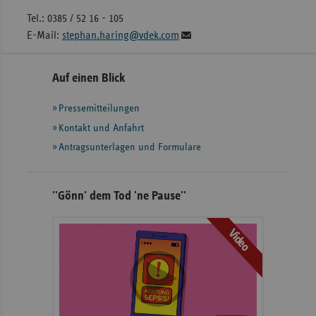
Tel.: 0385 / 52 16 - 105
E-Mail:
stephan.haring@vdek.com
Seitennavigation
Seitenleiste
Auf einen Blick
mit
Pressemitteilungen
weiteren
Informationen
Kontakt und Anfahrt
Antragsunterlagen und Formulare
''Gönn' dem Tod 'ne Pause''
Video