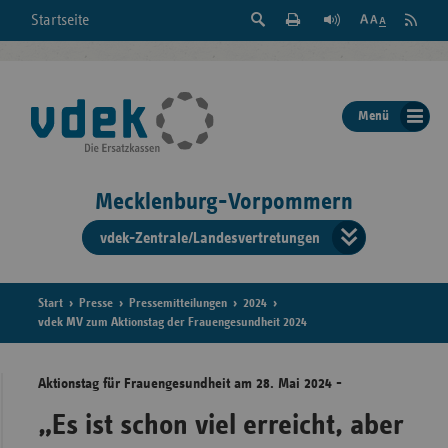
Suche
Seite
RSS
Startseite
Feed
einblenden
Drucken
abonni
Schrift
/
ausblenden
der
Menü
Seite
ändern
Mecklenburg-Vorpommern
vdek-Zentrale/Landesvertretungen
Verband
der
Ersatzka
Start
Presse
Pressemitteilungen
2024
vdek MV zum Aktionstag der Frauengesundheit 2024
Aktionstag für Frauengesundheit am 28. Mai 2024 -
Bun
„Es ist schon viel erreicht, aber