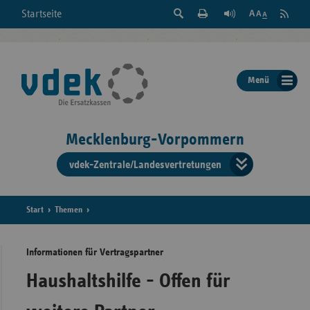
Suche
Seite
RSS
Startseite
Feed
einblenden
Drucken
abonni
Schrift
/
ausblenden
der
Menü
Seite
ändern
Mecklenburg-Vorpommern
vdek-Zentrale/Landesvertretungen
Verband
der
Ersatzka
Start
Themen
Informationen für Vertragspartner
Bun
Haushaltshilfe - Offen für