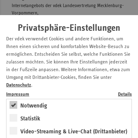
Internetangebots der vdek Landesvertretung Mecklenburg-
Sac
Vorpommern,
Sac
um Ihnen auch weiterhin ein aktuelles und zeitgemäßes
Privatsphäre-Einstellungen
An
Online-Angebot gewährleisten zu können, haben wir
Sch
unsere Internetseiten inhaltlich und strukturell überarbeitet.
Der vdek verwendet Cookies und andere Funktionen, um
Ho
Dabei war es leider erforderlich, dass einzelne Seiten, so
Ihnen einen sicheren und komfortablen Website-Besuch zu
auch diese, "umziehen" mussten.
ermöglichen. Entscheiden Sie selbst, welche Funktionen Sie
Thü
zulassen möchten. Sie können Ihre Einstellungen jederzeit
>>
#mehr_erfahren
zum Thema "Haushaltshilfe" <<
in der Fußzeile anpassen. Weitere Informationen, etwa zum
Sollten Sie sich die URL dieser Seite für einen wiederholten
Umgang mit Drittanbieter-Cookies, finden Sie unter
Zugriff gespeichert haben, ändern Sie diese Speicherdaten
Datenschutz
.
bitte auf die neue URL:
Impressum
Details
https://www.vdek.com/LVen/MVP/Vertragspartner/Haushaltshilfe.
Notwendig
Diese Seite wird nach einer Übergangszeit abgeschaltet.
Statistik
Seitennavigation
Seitenleiste
Video-Streaming & Live-Chat (Drittanbieter)
Auf einen Blick