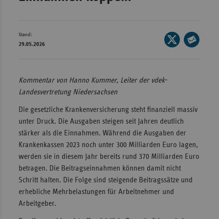
Wür
Bay
Stand:
Seite
29.05.2026
Ber
auf
Seite
X
per
Bre
teilen
E-
Kommentar von Hanno Kummer, Leiter der vdek-
Ha
Mail
Landesvertretung Niedersachsen
Hes
teilen
Die gesetzliche Krankenversicherung steht finanziell massiv
Mec
unter Druck. Die Ausgaben steigen seit Jahren deutlich
Vo
stärker als die Einnahmen. Während die Ausgaben der
Nie
Krankenkassen 2023 noch unter 300 Milliarden Euro lagen,
werden sie in diesem Jahr bereits rund 370 Milliarden Euro
Nor
betragen. Die Beitragseinnahmen können damit nicht
Wes
Schritt halten. Die Folge sind steigende Beitragssätze und
Rhe
erhebliche Mehrbelastungen für Arbeitnehmer und
Arbeitgeber.
Saa