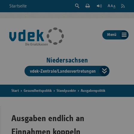
Suche
Seite
RSS
Startseite
Feed
einblenden
Drucken
abonni
Schrift
/
ausblenden
der
Menü
Seite
ändern
Niedersachsen
vdek-Zentrale/Landesvertretungen
Verband
der
Ersatzka
Start
Gesundheitspolitik
Standpunkte
Ausgabenpolitik
Bun
Ausgaben endlich an
Einnahmen koppeln