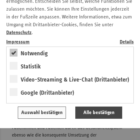
ermöglichen. Entscheiden Sie selbst, welche Funktionen Sie
organisiert werden können.
zulassen möchten. Sie können Ihre Einstellungen jederzeit
Politik muss den Mut haben, Ausgaben stärker an den
in der Fußzeile anpassen. Weitere Informationen, etwa zum
Einnahmen der Kassen auszurichten. Gleichzeitig muss der
Umgang mit Drittanbieter-Cookies, finden Sie unter
Staat seinen finanziellen Verpflichtungen gegenüber der
Datenschutz
.
gesetzlichen Krankenversicherung nachkommen. Das
Impressum
Details
betrifft insbesondere die Gesundheitskosten für
Bürgergeldbeziehende in Milliardenhöhe. Hierbei handelt
Notwendig
es sich um eine staatliche Sozialleistung, die vollständig
aus Steuermitteln zu finanzieren ist und nicht zulasten der
Statistik
Beitragszahlerinnen und Beitragszahler gehen darf.
Video-Streaming & Live-Chat (Drittanbieter)
Qualität stärker in den Mittelpunkt
Google (Drittanbieter)
stellen
Auswahl bestätigen
Alle bestätigen
Neben der Finanzierungsfrage braucht es strukturelle
Reformen. Dazu gehört eine bessere Steuerung der
Patientinnen und Patienten durch das Gesundheitssystem
ebenso wie die konsequente Umsetzung der