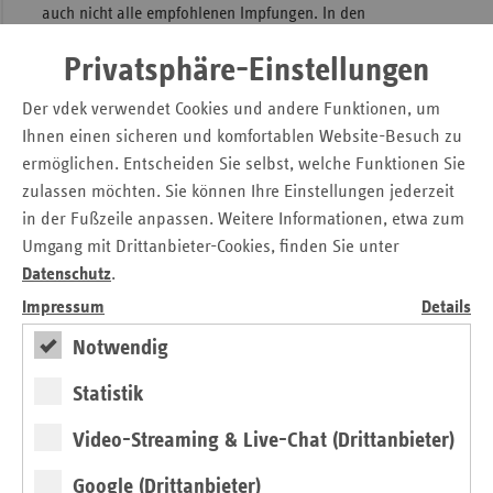
auch nicht alle empfohlenen Impfungen. In den
Gesundheitsämtern durchgeführte Grippeschutzimpfungen
Privatsphäre-Einstellungen
konnten beispielsweise bislang nicht direkt mit den
Krankenkassen abgerechnet werden. Die neue
Der vdek verwendet Cookies und andere Funktionen, um
Vereinbarung ist viel breiter gefasst: So gibt es keine
Ihnen einen sicheren und komfortablen Website-Besuch zu
Altersgrenzen mehr und sämtliche Impfstoffkosten für
ermöglichen. Entscheiden Sie selbst, welche Funktionen Sie
Impfungen, die der Gemeinsame Bundesausschuss auf
zulassen möchten. Sie können Ihre Einstellungen jederzeit
Basis der Empfehlungen der Ständigen Impfkommission
in der Fußzeile anpassen. Weitere Informationen, etwa zum
(STIKO) vorsieht, werden unbürokratisch erstattet.
Umgang mit Drittanbieter-Cookies, finden Sie unter
Datenschutz
.
Gesetzlich Versicherte profitieren
Impressum
Details
Für alle gesetzlich versicherten Personen sind die
Notwendig
empfohlenen Impfungen kostenlos. Das betrifft z.B. HPV-
Impfungen für Personen unter 18 Jahren,
Statistik
Grippeschutzimpfungen und COVID-19-Impfungen.
Aufgrund der einfachen Abrechnungsmodalitäten ist davon
Video-Streaming & Live-Chat (Drittanbieter)
auszugehen, dass Gesundheitsämter der
Rahmenvereinbarung beitreten und Impfungen anbieten
Google (Drittanbieter)