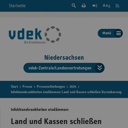
Suche
Seite
RSS
Startseite
Feed
einblenden
Drucken
abonni
Schrift
/
ausblenden
der
Menü
Seite
ändern
Niedersachsen
vdek-Zentrale/Landesvertretungen
Verband
der
Ersatzka
Start
Presse
Pressemitteilungen
2024
Infektionskrankheiten eindämmen: Land und Kassen schließen Vereinbarung
Infektionskrankheiten eindämmen:
Bun
Land und Kassen schließen