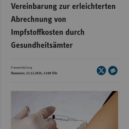
Vereinbarung zur erleichterten
Wür
Abrechnung von
Bay
Ber
Impfstoffkosten durch
Bre
Gesundheitsämter
Ha
Hes
Mec
Pressemitteilung
Seite
Hannover, 13.12.2024, 13:00 Uhr
Vo
auf
Seite
X
Nie
per
teilen
E-
Nor
Mail
Wes
teilen
Rhe
Saa