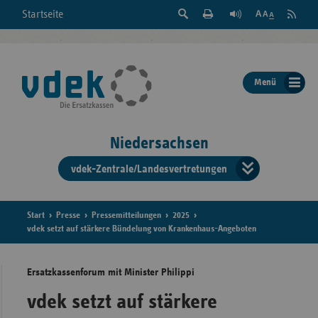
Suche
Seite
RSS
Startseite
Feed
einblenden
Drucken
abonni
Schrift
/
ausblenden
der
Menü
Seite
ändern
Niedersachsen
vdek-Zentrale/Landesvertretungen
Verband
der
Ersatzka
Start
Presse
Pressemitteilungen
2025
vdek setzt auf stärkere Bündelung von Krankenhaus-Angeboten
Ersatzkassenforum mit Minister Philippi
Bun
vdek setzt auf stärkere