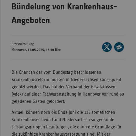
Bündelung von Krankenhaus-
Wür
Angeboten
Bay
Ber
Bre
Pressemitteilung
Seite
Hannover, 12.05.2025, 13:30 Uhr
Ha
auf
Seite
X
Hes
per
teilen
E-
Mec
Die Chancen der vom Bundestag beschlossenen
Mail
Vo
Krankenhausreform müssen in Niedersachsen konsequent
teilen
genutzt werden. Das hat der Verband der Ersatzkassen
Nie
(vdek) auf einer Fachveranstaltung in Hannover vor rund 60
Nor
geladenen Gästen gefordert.
Wes
Aktuell können noch bis Ende Juni die 136 somatischen
Rhe
Krankenhäuser beim Land Niedersachsen so genannte
Leistungsgruppen beantragen, die dann die Grundlage für
die zukünftige Krankenhausversorgung sind. Mit der
Saa