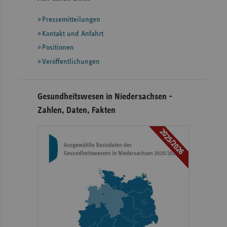
mit
Pressemitteilungen
weiteren
Informationen
Kontakt und Anfahrt
Positionen
Veröffentlichungen
Gesundheitswesen in Niedersachsen -
Zahlen, Daten, Fakten
2025/2026