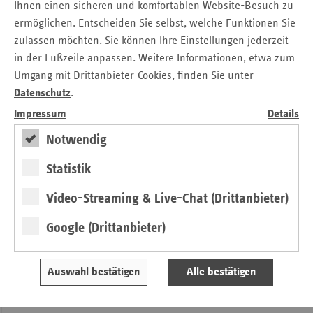
Ihnen einen sicheren und komfortablen Website-Besuch zu
Gesundheitsminister Dr. Andreas Philippi machte die
ermöglichen. Entscheiden Sie selbst, welche Funktionen Sie
Bedeutung der Krankenhausreform deutlich. Niedersachsen
zulassen möchten. Sie können Ihre Einstellungen jederzeit
sei hinsichtlich des aktuellen Prozesses der
in der Fußzeile anpassen. Weitere Informationen, etwa zum
Leistungsgruppenbeantragung und Zuweisung gut
Umgang mit Drittanbieter-Cookies, finden Sie unter
aufgestellt: „Wir haben uns als Land bereits frühzeitig auf
Datenschutz
.
den Weg gemacht und uns auf die Umsetzung der
Krankenhausreform technisch, organisatorisch und
Impressum
Details
inhaltlich vorbereitet. Nachdem im Sommer alle Anträge
Notwendig
der Kliniken auf Leistungsgruppenzuweisungen bei uns
eingegangen sein werden, wird ein aufwändiges Prüf- und
Statistik
Planungsverfahren einschl. der Beauftragung von MD-
Gutachten starten. Wir werden als
Video-Streaming & Live-Chat (Drittanbieter)
Krankenhausplanungsbehörde die
Google (Drittanbieter)
Leistungsgruppenzuweisungen mit Wirkung zum 1.1.2027
so vornehmen, dass eine flächendeckende, wohnortnahe
und qualitativ hochwertige Versorgung gesichert bleibt.“
Auswahl bestätigen
Alle bestätigen
Zum Ersatzkassenforum waren in Hannover rund 60
Fachleute aus Politik und Krankenhäusern sowie von