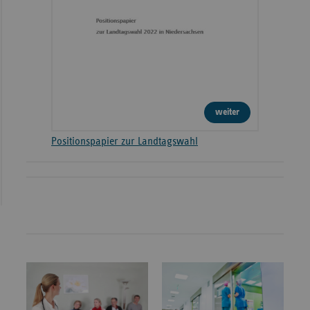
weiter
Positionspapier zur Landtagswahl