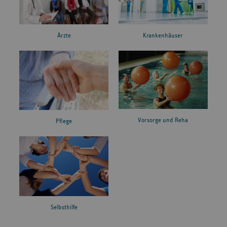
Ärzte
Krankenhäuser
Vorsorge und Reha
Pflege
Selbsthilfe