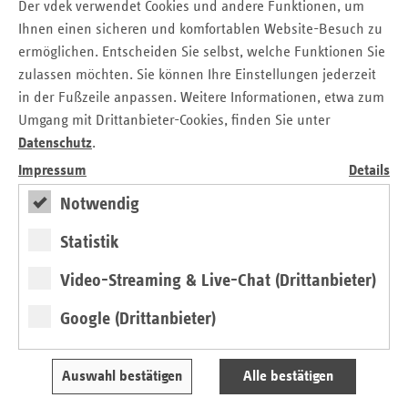
Der vdek verwendet Cookies und andere Funktionen, um
Ihnen einen sicheren und komfortablen Website-Besuch zu
ermöglichen. Entscheiden Sie selbst, welche Funktionen Sie
zulassen möchten. Sie können Ihre Einstellungen jederzeit
in der Fußzeile anpassen. Weitere Informationen, etwa zum
Krankenhäuser nach Trägerschaft
Umgang mit Drittanbieter-Cookies, finden Sie unter
Datenschutz
.
Entwicklung der Zahl der freigemeinnützigen, öffentlichen
Impressum
Details
und privaten Häuser im Land
Notwendig
2001 - 2023
Download
Tabelle anzeigen
Statistik
Krankenhauszahlen nach Trägerschaft
Video-Streaming & Live-Chat (Drittanbieter)
Die Zahl der Betten für somatische Behandlungen ist seit
Jahreszahl
freigemeinnützig
öffentlich
privat
2002 aufgrund sinkender Auslastung um mehr als 20
Google (Drittanbieter)
Prozent zurückgegangen. Demgegenüber ist die Zahl der
2001
78
80
46
Betten in Psychiatrien und psychosomatischen
Einrichtungen um mehr als 30 Prozent gestiegen. Dieser
Auswahl bestätigen
Alle bestätigen
2005
79
68
50
Zuwachs spiegelt einerseits einen höheren Bedarf, vor