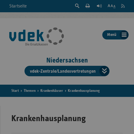
Suche
Seite
RSS
Startseite
Feed
einblenden
Drucken
abonni
Schrift
/
ausblenden
der
Menü
Seite
ändern
Niedersachsen
vdek-Zentrale/Landesvertretungen
Verband
der
Ersatzka
Start
Themen
Krankenhäuser
Krankenhausplanung
Bun
Krankenhausplanung