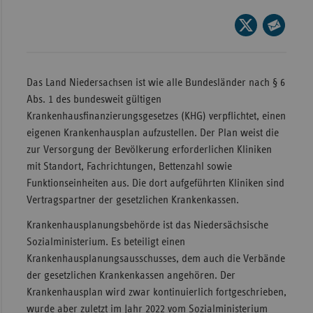
Wür
Seite
auf
Seite
Bay
X
per
Ber
teilen
E-
Das Land Niedersachsen ist wie alle Bundesländer nach § 6
Bre
Mail
Abs. 1 des bundesweit gültigen
teilen
Krankenhausfinanzierungsgesetzes (KHG) verpflichtet, einen
Ha
eigenen Krankenhausplan aufzustellen. Der Plan weist die
Hes
zur Versorgung der Bevölkerung erforderlichen Kliniken
Mec
mit Standort, Fachrichtungen, Bettenzahl sowie
Vo
Funktionseinheiten aus. Die dort aufgeführten Kliniken sind
Vertragspartner der gesetzlichen Krankenkassen.
Nie
Krankenhausplanungsbehörde ist das Niedersächsische
Nor
Sozialministerium. Es beteiligt einen
Wes
Krankenhausplanungsausschusses, dem auch die Verbände
Rhe
der gesetzlichen Krankenkassen angehören. Der
Krankenhausplan wird zwar kontinuierlich fortgeschrieben,
wurde aber zuletzt im Jahr 2022 vom Sozialministerium
Saa