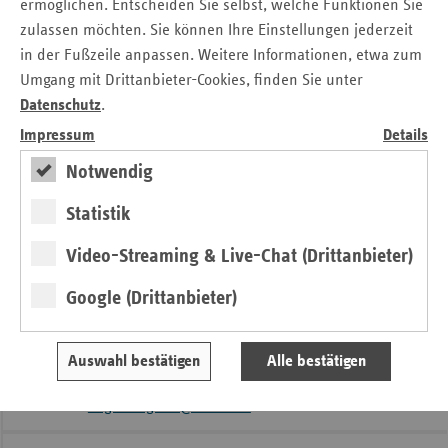
ermöglichen. Entscheiden Sie selbst, welche Funktionen Sie
Weitere Informationen, Teilnahmebedingungen und das
zulassen möchten. Sie können Ihre Einstellungen jederzeit
Anmelde-formular für den vdek-Zukunftspreis 2019 finden
in der Fußzeile anpassen. Weitere Informationen, etwa zum
Bewerber auf der der Webseite des vdek unter
Umgang mit Drittanbieter-Cookies, finden Sie unter
https://www.vdek.com/ueber_uns/vdek-
Datenschutz
.
zukunftspreis/2019.html
Impressum
Details
Notwendig
2019-03-08 PM vdek-Zukunftspreis jetzt bewerben.pdf
Statistik
Kontakt
Video-Streaming & Live-Chat (Drittanbieter)
Google (Drittanbieter)
Angela Legrum
Verband der Ersatzkassen e. V. (vdek)
Landesvertretung Saarland
Auswahl bestätigen
Alle bestätigen
Tel.: 06 81 / 9 26 71 - 17
E-Mail:
angela.legrum@vdek.com