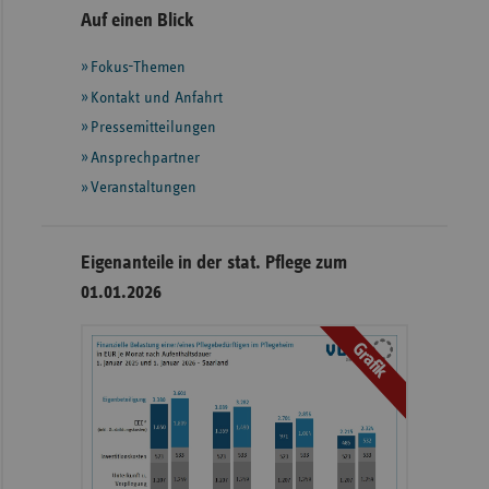
Seitennavigation
Seitenleiste
Auf einen Blick
mit
Fokus-Themen
weiteren
Informationen
Kontakt und Anfahrt
Pressemitteilungen
Ansprechpartner
Veranstaltungen
Eigenanteile in der stat. Pflege zum
01.01.2026
Grafik