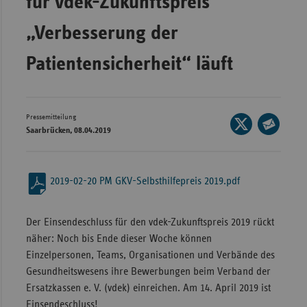
für vdek-Zukunftspreis
Wür
„Verbesserung der
Bay
Patientensicherheit“ läuft
Ber
Bre
Ha
Pressemitteilung
Seite
Saarbrücken, 08.04.2019
auf
Hes
Seite
X
per
Mec
teilen
E-
Vo
2019-02-20 PM GKV-Selbsthilfepreis 2019.pdf
Mail
Nie
teilen
Der Einsendeschluss für den vdek-Zukunftspreis 2019 rückt
Nor
näher: Noch bis Ende dieser Woche können
Wes
Einzelpersonen, Teams, Organisationen und Verbände des
Rhe
Gesundheitswesens ihre Bewerbungen beim Verband der
Ersatzkassen e. V. (vdek) einreichen. Am 14. April 2019 ist
Saa
Einsendeschluss!