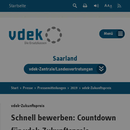
Suche
Seite
RSS
Startseite
Feed
einblenden
Drucken
abonni
Schrift
/
ausblenden
der
Menü
Seite
ändern
Saarland
vdek-Zentrale/Landesvertretungen
Verband
der
Ersatzka
Start
Presse
Pressemitteilungen
2019
vdek-Zukunftspreis
vdek-Zukunftspreis
Bun
Schnell bewerben: Countdown