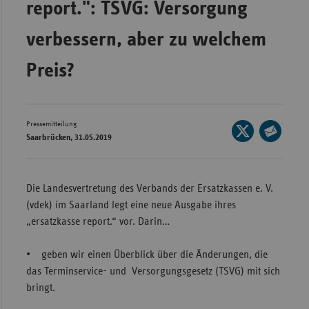
report.": TSVG: Versorgung
Wür
verbessern, aber zu welchem
Bay
Preis?
Ber
Bre
Ha
Pressemitteilung
Seite
Hes
Saarbrücken, 31.05.2019
auf
Seite
X
Mec
per
teilen
Vo
E-
Die Landesvertretung des Verbands der Ersatzkassen e. V.
Mail
Nie
(vdek) im Saarland legt eine neue Ausgabe ihres
teilen
„ersatzkasse report.“ vor. Darin…
Nor
Wes
• geben wir einen Überblick über die Änderungen, die
Rhe
das Terminservice- und Versorgungsgesetz (TSVG) mit sich
bringt.
Saa