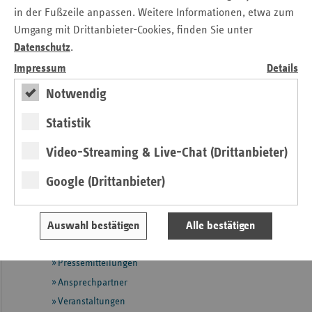
in der Fußzeile anpassen. Weitere Informationen, etwa zum
erschienen.pdf
Umgang mit Drittanbieter-Cookies, finden Sie unter
Kontakt
Datenschutz
.
Impressum
Details
Angela Legrum
Notwendig
Verband der Ersatzkassen e. V. (vdek)
Landesvertretung Saarland
Statistik
Tel.: 06 81 / 9 26 71 - 17
Video-Streaming & Live-Chat (Drittanbieter)
E-Mail:
angela.legrum@vdek.com
Google (Drittanbieter)
Seitennavigation
Seitenleiste
Auf einen Blick
mit
Fokus-Themen
Auswahl bestätigen
Alle bestätigen
weiteren
Informationen
Kontakt und Anfahrt
Pressemitteilungen
Ansprechpartner
Veranstaltungen