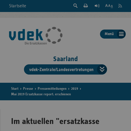
Suche
Seite
RSS
Startseite
Feed
einblenden
Drucken
abonni
Schrift
/
ausblenden
der
Menü
Seite
ändern
Saarland
vdek-Zentrale/Landesvertretungen
Verband
der
Ersatzka
Start
Presse
Pressemitteilungen
2019
Mai 2019 Ersatzkasse report. erschienen
Bun
Im aktuellen "ersatzkasse