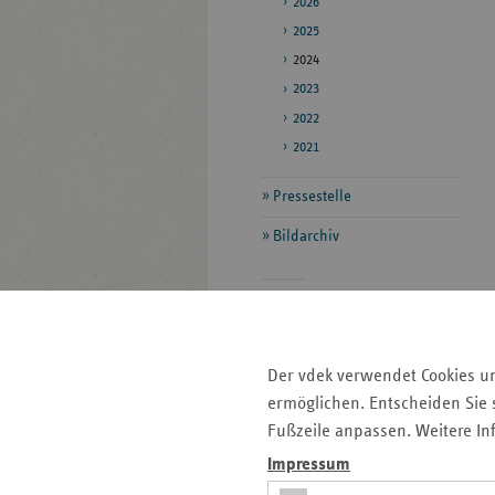
2026
2025
2024
2023
2022
2021
Pressestelle
Bildarchiv
Seitenleiste
Auf einen Blick
mit
Fokus-Themen
weiteren
Der vdek verwendet Cookies u
Informationen
Kontakt und Anfahrt
ermöglichen. Entscheiden Sie s
Pressemitteilungen
Fußzeile anpassen. Weitere In
Ansprechpartner
Impressum
Veranstaltungen