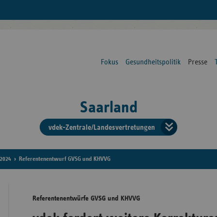
Fokus
Gesundheitspolitik
Presse
Saarland
vdek-Zentrale/Landesvertretungen
Verba
der
2024
Referentenentwurf GVSG und KHVVG
Ersat
Referentenentwürfe GVSG und KHVVG
Bun