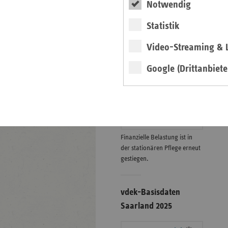
Notwendig
Statistik
Eigenanteile in der
stat. Pflege zum
Video-Streaming & L
01.01.2026
Google (Drittanbiete
Grafik
weiter
Finanzielle Belastung ist in
der stationären Pflege erneut
gestiegen.
vdek-Basisdaten
Saarland 2025