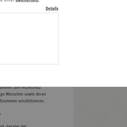
ie unter
Datenschutz
.
Pfalz
Details
rland
hsen
hsen-
halt
onders anfällig für Hitze?
leswig-
and der Ersatzkassen e. V.
lstein
 e.V. (KLUG) haben im
ringen
ffentlicht, um
ulen. Die Schulung und die
hrer Rolle als
nahmen zum Hitzeschutz
ftige Menschen sowie deren
ßnahmen sensibilisieren.
r
nd -berater der