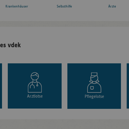
Krankenhäuser
Ärzte
Selbsthilfe
es vdek
Arztlotse
Pflegelotse