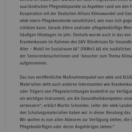
saarländischen Pflegestützpunkte zu Aspekten rund um den Hit
Kooperation mit der Deutschen Allianz Klimawandel und Ge
vdek-intern Pflegeberatende sensibilisiert, wie man sich geg
schützen kann. Gerade ältere und/oder pflegebedürftige Men
häufigen Hitzetagen im Jahr. Deshalb wurde auch in das von
Krankenkassen im Rahmen des GKV-Bündnisses für Gesundheit
Alter – Mobil im Sozialraum 66“ (FAMoS 66) ein zusätzliches
der Seniorenbesucherinnen und -besucher zum Thema Klim
aufgenommen.
Das nun veröffentlichte Maßnahmenpaket von vdek und KLU
Materialien steht auch anderen Interessenten wie Krankenka
oder Trägern von Pflegeeinrichtungen kostenfrei zur Verfügun
ein wichtiges Instrument, um die Gesundheitskompetenz unse
verbessern“, erklärt Martin Schneider, Leiter der vdek-Lande
den Schulungsmaterialien haben wir in dieser Beratung das T
Wir wollen es nun allen Akteuren zur Verfügung stellen, die 
Pflegebedürftigen oder deren Angehörigen stehen.“