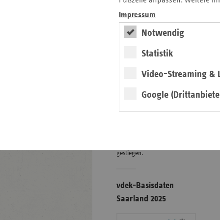
Fußzeile anpassen. Weitere In
Impressum
Eigenanteile in der
Notwendig
stat. Pflege zum
Statistik
01.01.2026
Video-Streaming & L
Grafik
Google (Drittanbiete
weiter
Finanzielle Belastung ist in
der stationären Pflege erneut
gestiegen.
vdek-Basisdaten
Saarland 2025