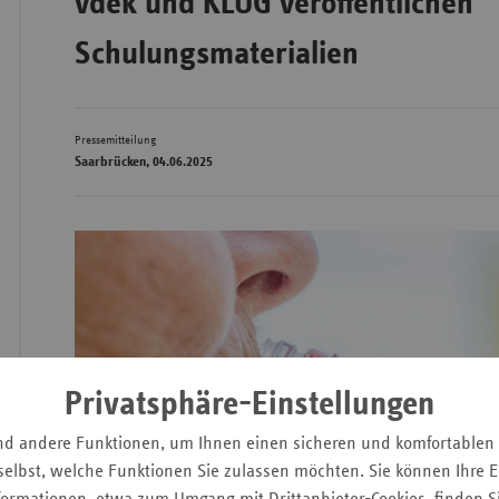
vdek und KLUG veröffentlichen
Schulungsmaterialien
Wür
Bay
Pressemitteilung
Saarbrücken, 04.06.2025
Ber
Bre
Ha
Hes
Mec
Vo
Nie
Privatsphäre-Einstellungen
Nor
nd andere Funktionen, um Ihnen einen sicheren und komfortablen
Wes
elbst, welche Funktionen Sie zulassen möchten. Sie können Ihre Ei
Rhe