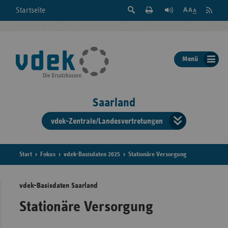
Suche
Seite
RSS
Startseite
Feed
einblenden
Drucken
abonni
Schrift
/
ausblenden
der
Menü
Seite
ändern
Saarland
vdek-Zentrale/Landesvertretungen
Verband
der
Ersatzka
Start
Fokus
vdek-Basisdaten 2025
Stationäre Versorgung
vdek-Basisdaten Saarland
Bun
Stationäre Versorgung