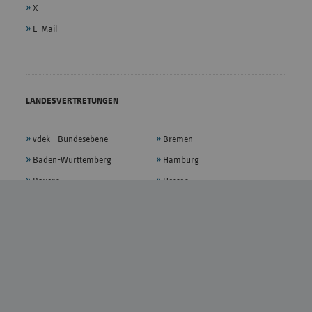
X
E-Mail
LANDESVERTRETUNGEN
vdek - Bundesebene
Bremen
Baden-Württemberg
Hamburg
Bayern
Hessen
Berlin/Brandenburg
Mecklenburg-Vorpommern
Niedersachsen
Sachsen
Nordrhein-Westfalen
Sachsen-Anhalt
Rheinland-Pfalz
Schleswig-Holstein
Saarland
Thüringen