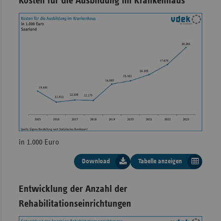
Kosten für die Ausbildung im Krankenhaus
in 1.000 Euro
Download
Tabelle anzeigen
Kosten für die
Ausbildung im
Entwicklung der Anzahl der
Rehabilitationseinrichtungen
Krankenhaus Saarland