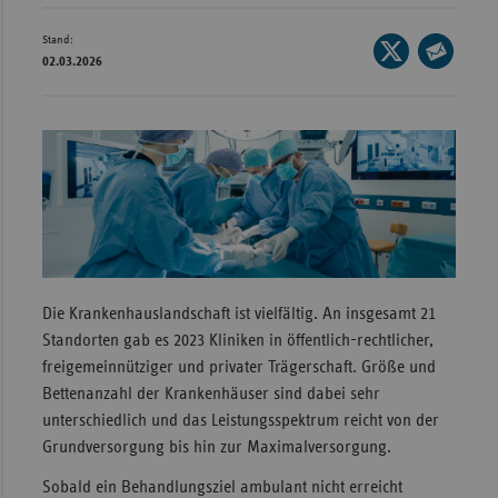
Wür
Stand:
Seite
02.03.2026
Bay
auf
Seite
X
per
Ber
teilen
E-
Bre
Mail
Ha
teilen
Hes
Mec
Vo
Die Krankenhauslandschaft ist vielfältig. An insgesamt 21
Nie
Standorten gab es 2023 Kliniken in öffentlich-rechtlicher,
Nor
freigemeinnütziger und privater Trägerschaft. Größe und
Wes
Bettenanzahl der Krankenhäuser sind dabei sehr
unterschiedlich und das Leistungsspektrum reicht von der
Rhe
Grundversorgung bis hin zur Maximalversorgung.
Sobald ein Behandlungsziel ambulant nicht erreicht
Saa