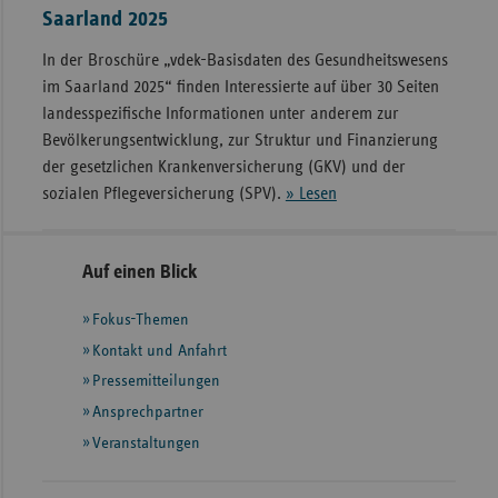
32,2
Pankreas
1
Saarland 2025
Württemberg
In der Broschüre „vdek-Basisdaten des Gesundheitswesens
Insgesamt
66
Sachsen-
31,5
im Saarland 2025“ finden Interessierte auf über 30 Seiten
Anhalt
landesspezifische Informationen unter anderem zur
Bevölkerungsentwicklung, zur Struktur und Finanzierung
Niedersachsen
31,4
der gesetzlichen Krankenversicherung (GKV) und der
sozialen Pflegeversicherung (SPV).
» Lesen
Mecklenburg-
31,3
Vorpommern
Seitennavigation
Seitenleiste
Auf einen Blick
Berlin
30,3
mit
Fokus-Themen
Thüringen
30,0
weiteren
Informationen
Kontakt und Anfahrt
Brandenburg
29,3
Pressemitteilungen
Ansprechpartner
Sachsen
25,6
Veranstaltungen
Bayern
General33