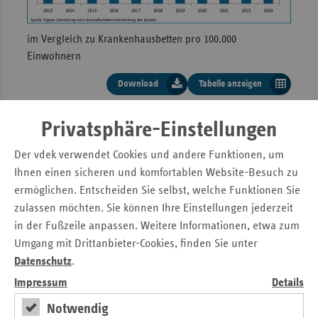
im Vergleich zu Krankenhausbetten pro 100.000
Einwohnern
Download
Tabelle anzeigen
Entwicklung der Anzahl an
Krankenhäuser im Vergleich zu
Entwicklung der durchschnittlichen
Privatsphäre-Einstellungen
Verweildauer
Krankenhausbetten pro 100.000
Der vdek verwendet Cookies und andere Funktionen, um
Ihnen einen sicheren und komfortablen Website-Besuch zu
Einwohner Saarland 2013 bis 2023
ermöglichen. Entscheiden Sie selbst, welche Funktionen Sie
zulassen möchten. Sie können Ihre Einstellungen jederzeit
Krankenhausbetten
Anzahl
in der Fußzeile anpassen. Weitere Informationen, etwa zum
Jahr
pro 100.000
Krankenhäuser
Umgang mit Drittanbieter-Cookies, finden Sie unter
Einwohner
Datenschutz
.
Impressum
Details
2013
21
645,3
Notwendig
2014
22
652,4