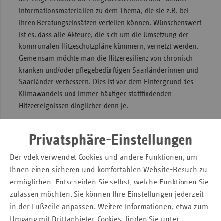
Informationsmaterialien zu dem Thema, die sie z.B. bei
ihren Beratungseinsätzen verteilen können. Wünschenswert
ist es, dass alle Akteure, die sich um die Umsetzung der
kommunalen Hitzeschutzpläne kümmern, vernetzt werden.
Gemeinsam möchte man die Hitzeresilienz von chronisch-
kranken und/oder pflegebedürftigen Saarländerinnen und
Saarländer verbessern. Dies ist vor dem Hintergrund des
Klimawandels und immer häufiger stattfindenden
Hitzeereignissen dinglicher denn je.
Bilder vom Hitzeschutz-Workshop mit
Privatsphäre-Einstellungen
den vdek-Pflegeberaterinnen und -
Der vdek verwendet Cookies und andere Funktionen, um
beratern
Ihnen einen sicheren und komfortablen Website-Besuch zu
ermöglichen. Entscheiden Sie selbst, welche Funktionen Sie
zulassen möchten. Sie können Ihre Einstellungen jederzeit
in der Fußzeile anpassen. Weitere Informationen, etwa zum
Umgang mit Drittanbieter-Cookies, finden Sie unter