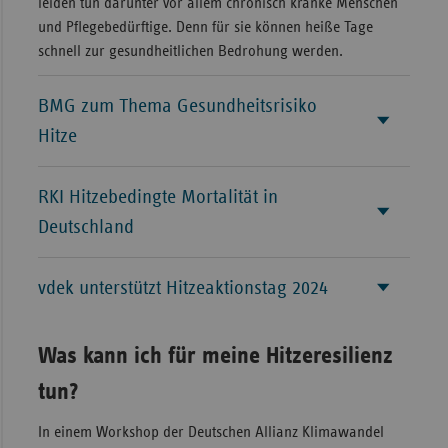
leiden tun darunter vor allem chronisch kranke Menschen
und Pflegebedürftige. Denn für sie können heiße Tage
Sac
schnell zur gesundheitlichen Bedrohung werden.
Sac
An
BMG zum Thema Gesundheitsrisiko
Sch
Hitze
Ho
Thü
RKI Hitzebedingte Mortalität in
Deutschland
vdek unterstützt Hitzeaktionstag 2024
Was kann ich für meine Hitzeresilienz
tun?
In einem Workshop der Deutschen Allianz Klimawandel