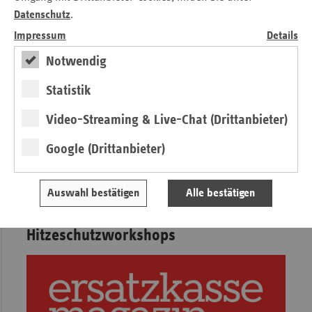
Datenschutz
.
Impressum
Details
Notwendig
Statistik
Video-Streaming & Live-Chat (Drittanbieter)
Google (Drittanbieter)
In der 5. Ausgabe des ersatzkasse
magazin. 2024 finden Sie auf Seite 20
Auswahl bestätigen
Alle bestätigen
einen Bericht zu den
Hitzeschutzworkshops