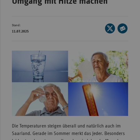
Umgang mit Hitze machen
Wür
Bay
Stand:
Seite
Ber
11.07.2025
auf
Seite
Bre
X
per
teilen
E-
Ha
Mail
Hes
teilen
Mec
Vo
Nie
Nor
Wes
Rhe
Die Temperaturen steigen überall und natürlich auch im
Saarland. Gerade im Sommer merkt das Jeder. Besonders
Saa