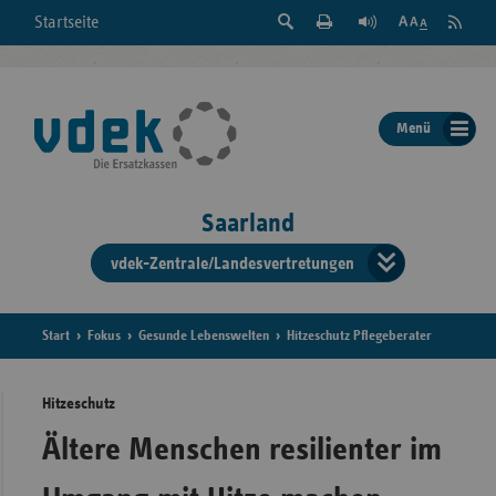
Suche
Seite
RSS
Startseite
Feed
einblenden
Drucken
abonni
Schrift
/
ausblenden
der
Menü
Seite
ändern
Saarland
vdek-Zentrale/Landesvertretungen
Verband
der
Ersatzka
Start
Fokus
Gesunde Lebenswelten
Hitzeschutz Pflegeberater
Hitzeschutz
Bun
Ältere Menschen resilienter im