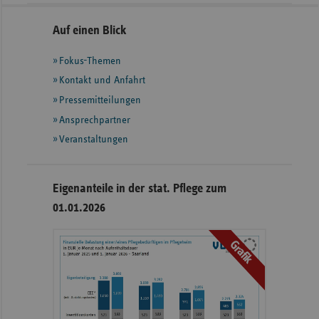
Seitennavigation
Seitenleiste
Auf einen Blick
mit
Fokus-Themen
weiteren
Informationen
Kontakt und Anfahrt
Pressemitteilungen
Ansprechpartner
Veranstaltungen
Eigenanteile in der stat. Pflege zum
01.01.2026
Grafik