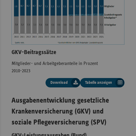
Sac
Sac
An
Sch
Ho
GKV-Beitragssätze
Thü
Mitglieder- und Arbeitgeberanteile in Prozent
2010-2023
Download
Tabelle anzeigen
GKV-Beitragssätze, Mitglieder- und Arbeitge
Prozent, 2010 bis 2024
Ausgabenentwicklung gesetzliche
Krankenversicherung (GKV) und
Durchschnittlicher
soziale Pflegeversicherung (SPV)
Jahr
Arbeitgeber
Mitglieder
Zusatzbeitragssatz
Arbeitgeber
GKV-Leistungsausgaben (Bund)