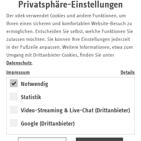
Privatsphäre-Einstellungen
2020
7,30
7,30
0,55
Der vdek verwendet Cookies und andere Funktionen, um
Ihnen einen sicheren und komfortablen Website-Besuch zu
2021
7,30
7,30
0,65
ermöglichen. Entscheiden Sie selbst, welche Funktionen Sie
zulassen möchten. Sie können Ihre Einstellungen jederzeit
2022
7,30
7,30
0,65
in der Fußzeile anpassen. Weitere Informationen, etwa zum
2023
7,30
7,30
0,80
Umgang mit Drittanbieter-Cookies, finden Sie unter
GKV - Ärztliche Behandlung*
Datenschutz
.
2024
7,30
7,30
0,85
Impressum
Details
in Milliarden EUR und Veränderung zum Vorjahr in
Prozent
Notwendig
2016-2021
Statistik
Download
Tabelle anzeigen
GKV - Ärztlich
Video-Streaming & Live-Chat (Drittanbieter)
Behandlung, in
Google (Drittanbieter)
Milliarden EUR, 2017 -