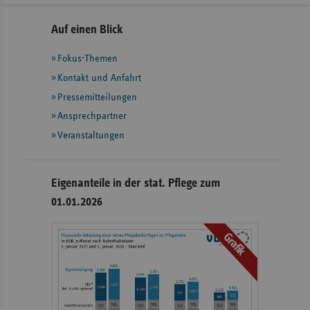
Seitennavigation
Seitenleiste
Auf einen Blick
mit
Fokus-Themen
weiteren
Informationen
Kontakt und Anfahrt
Pressemitteilungen
Ansprechpartner
Veranstaltungen
Eigenanteile in der stat. Pflege zum
01.01.2026
Grafik