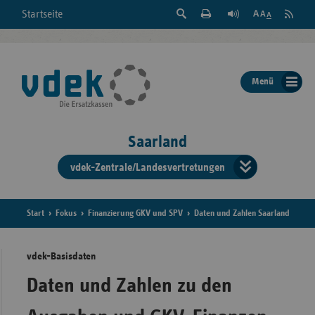
Suche
Seite
RSS
Startseite
Feed
einblenden
Drucken
abonni
Schrift
/
ausblenden
der
Menü
Seite
ändern
Saarland
vdek-Zentrale/Landesvertretungen
Verband
der
Ersatzka
Start
Fokus
Finanzierung GKV und SPV
Daten und Zahlen Saarland
vdek-Basisdaten
Bun
Daten und Zahlen zu den