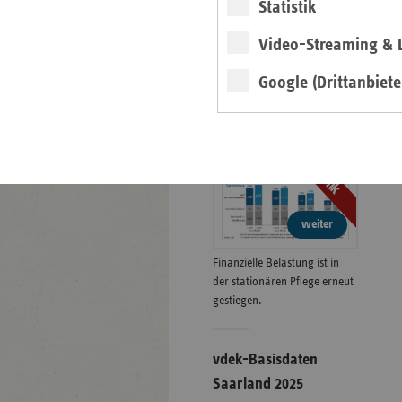
Statistik
Veranstaltungen
Video-Streaming & L
Eigenanteile in der
Google (Drittanbiete
stat. Pflege zum
01.01.2026
Grafik
weiter
Finanzielle Belastung ist in
der stationären Pflege erneut
gestiegen.
vdek-Basisdaten
Saarland 2025