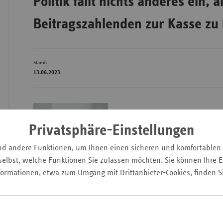
Politik fällt nichts anderes ein, a
Beitragszahlenden zur Kasse zu 
Wür
Bay
Stand:
13.06.2023
Ber
Bre
Ha
Bundesgesundheitsmini
Privatsphäre-Einstellungen
Hes
Karl Lauterbach hat i
Mec
nd andere Funktionen, um Ihnen einen sicheren und komfortablen
Beitragssatzerhöhunge
Vo
elbst, welche Funktionen Sie zulassen möchten. Sie können Ihre Ei
formationen, etwa zum Umgang mit Drittanbieter-Cookies, finden S
Nie
gesetzliche Krankenv
Nor
für 2024 angekündigt.
Wes
Schneider, Leiter der 
Rhe