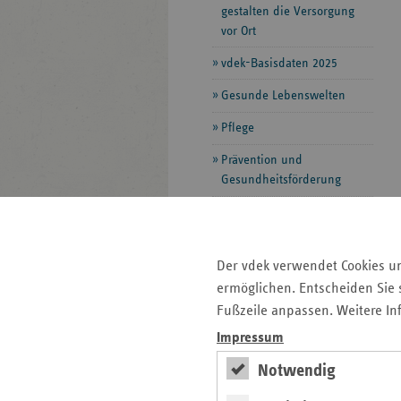
gestalten die Versorgung
vor Ort
vdek-Basisdaten 2025
Gesunde Lebenswelten
Pflege
Prävention und
Gesundheitsförderung
Archiv
Der vdek verwendet Cookies u
Seitenleiste
Auf einen Blick
ermöglichen. Entscheiden Sie s
mit
Fußzeile anpassen. Weitere In
Fokus-Themen
weiteren
Impressum
Informationen
Kontakt und Anfahrt
Pressemitteilungen
Notwendig
Ansprechpartner