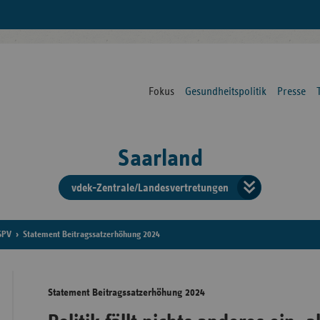
Fokus
Gesundheitspolitik
Presse
Saarland
vdek-Zentrale/Landesvertretungen
Verba
der
SPV
Statement Beitragssatzerhöhung 2024
Ersat
Statement Beitragssatzerhöhung 2024
Bun