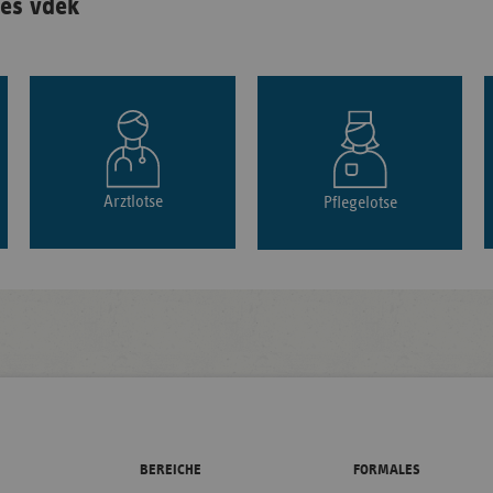
es vdek
Arztlotse
Pflegelotse
BEREICHE
FORMALES