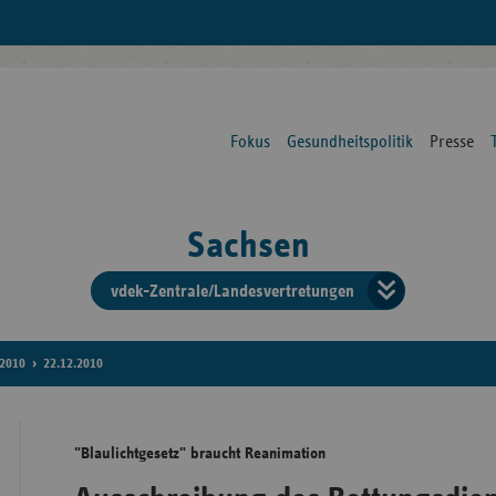
Fokus
Gesundheitspolitik
Presse
Sachsen
vdek-Zentrale/Landesvertretungen
Verba
der
2010
22.12.2010
Ersat
"Blaulichtgesetz" braucht Reanimation
Bun