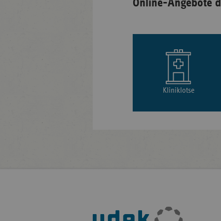
Online-Angebote d
Kliniklotse
Fußleisten-