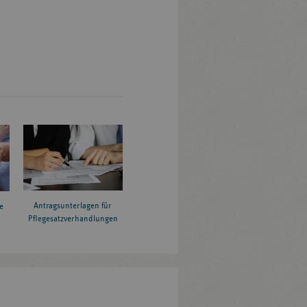
Antragsunterlagen für
e
Pflegesatzverhandlungen