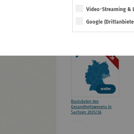
Kontakt und Anfahrt
Video-Streaming & L
Positionen
Google (Drittanbiete
Broschüre
2025/26
weiter
Basisdaten des
Gesundheitswesens in
Sachsen 2025/26