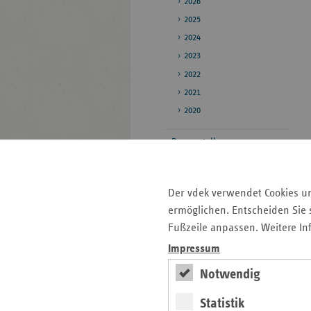
2026
2025
2024
2023
2022
2021
2020
Pressestelle
Bildarchiv
Daten zum
Der vdek verwendet Cookies u
Gesundheitswesen
ermöglichen. Entscheiden Sie s
Fußzeile anpassen. Weitere In
Impressum
Seitenleiste
Auf einen Blick
mit
Notwendig
Pressemitteilungen
weiteren
Statistik
Informationen
Veranstaltungen