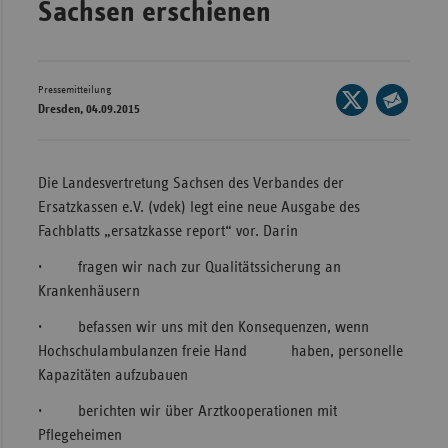
Sachsen erschienen
Wür
Bay
Pressemitteilung
Seite
Ber
Dresden, 04.09.2015
auf
Seite
Bre
X
per
Ha
teilen
E-
Die Landesvertretung Sachsen des Verbandes der
Mail
Hes
Ersatzkassen e.V. (vdek) legt eine neue Ausgabe des
teilen
Fachblatts „ersatzkasse report“ vor. Darin
Mec
Vo
· fragen wir nach zur Qualitätssicherung an
Krankenhäusern
Nie
Nor
· befassen wir uns mit den Konsequenzen, wenn
Wes
Hochschulambulanzen freie Hand haben, personelle
Kapazitäten aufzubauen
Rhe
· berichten wir über Arztkooperationen mit
Pflegeheimen
Saa