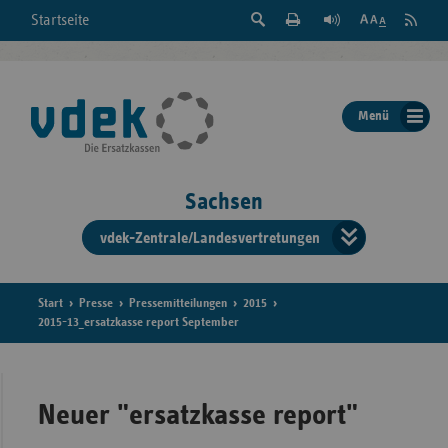
Suche
Seite
RSS
Startseite
Feed
einblenden
Drucken
abonni
Schrift
/
ausblenden
der
Menü
Seite
ändern
Sachsen
vdek-Zentrale/Landesvertretungen
Verband
der
Ersatzka
Start
Presse
Pressemitteilungen
2015
2015-13_ersatzkasse report September
Bun
Neuer "ersatzkasse report"