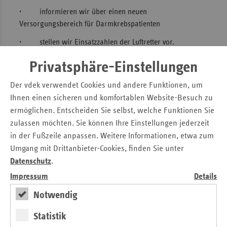
· informieren wir über einen neuen
Sac
Versorgungsbereich für Darmkrebspatienten
Sac
· stellen wir Einsatzzahlen der Luftretter vor.
An
Der „ersatzkasse report“ kann auf der Homepage der vdek-
Sch
Privatsphäre-Einstellungen
Landesvertretung Sachsen (www.vdek.com/LVen/SAC.html)
Ho
kostenfrei heruntergeladen werden.
Der vdek verwendet Cookies und andere Funktionen, um
Thü
Ihnen einen sicheren und komfortablen Website-Besuch zu
Druckversion der Pressemitteilung
ermöglichen. Entscheiden Sie selbst, welche Funktionen Sie
zulassen möchten. Sie können Ihre Einstellungen jederzeit
in der Fußzeile anpassen. Weitere Informationen, etwa zum
ersatzkasse report
Umgang mit Drittanbieter-Cookies, finden Sie unter
Datenschutz
.
Kontakt
Impressum
Details
Anke Weber
Notwendig
Verband der Ersatzkassen e. V. (vdek)
Landesvertretung Sachsen
Statistik