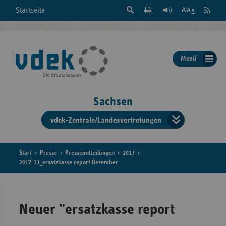
Suche
Seite
RSS
Startseite
Feed
einblenden
Drucken
abonni
Schrift
/
ausblenden
der
Menü
Seite
ändern
Sachsen
vdek-Zentrale/Landesvertretungen
Verband
der
Ersatzka
Start
Presse
Pressemitteilungen
2017
2017-21_ersatzkasse report Dezember
Bun
Neuer "ersatzkasse report