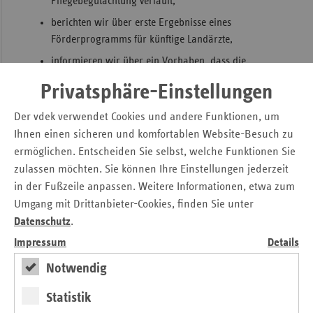
Pflegebegutachtung verläuft,
Sac
berichten wir über erste Ergebnisse eines
Förderprogramms für künftige Landärzte,
Sac
An
informieren wir über ein Vorhaben, dass die
Behandlungsqualität von Krankenhäusern und
Sch
Privatsphäre-Einstellungen
niedergelassenen Ärzten vergleicht.
Ho
Der vdek verwendet Cookies und andere Funktionen, um
Der „ersatzkasse report“ kann auf der Homepage der vdek-
Thü
Ihnen einen sicheren und komfortablen Website-Besuch zu
Landesvertretung Sachsen (
www.vdek.com/LVen/SAC.html
ermöglichen. Entscheiden Sie selbst, welche Funktionen Sie
) kostenfrei heruntergeladen werden.
zulassen möchten. Sie können Ihre Einstellungen jederzeit
Druckversion der Pressemitteilung
in der Fußzeile anpassen. Weitere Informationen, etwa zum
Umgang mit Drittanbieter-Cookies, finden Sie unter
Datenschutz
.
Kontakt
Impressum
Details
Anke Weber
Notwendig
Verband der Ersatzkassen e. V. (vdek)
Landesvertretung Sachsen
Statistik