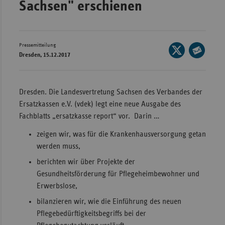
Sachsen" erschienen
Wür
Bay
Pressemitteilung
Seite
Ber
Dresden, 15.12.2017
auf
Seite
Bre
X
per
Ha
teilen
E-
Dresden. Die Landesvertretung Sachsen des Verbandes der
Mail
Hes
Ersatzkassen e.V. (vdek) legt eine neue Ausgabe des
teilen
Fachblatts „ersatzkasse report“ vor. Darin …
Mec
Vo
zeigen wir, was für die Krankenhausversorgung getan
werden muss,
Nie
berichten wir über Projekte der
Nor
Gesundheitsförderung für Pflegeheimbewohner und
Wes
Erwerbslose,
Rhe
bilanzieren wir, wie die Einführung des neuen
Pflegebedürftigkeitsbegriffs bei der
Saa