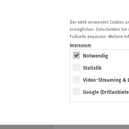
Der vdek verwendet Cookies u
weiter
ermöglichen. Entscheiden Sie s
Fußzeile anpassen. Weitere In
Basisdaten des
Impressum
Gesundheitswesens in
Sachsen 2025/26
Notwendig
Statistik
Video-Streaming & L
Google (Drittanbiete