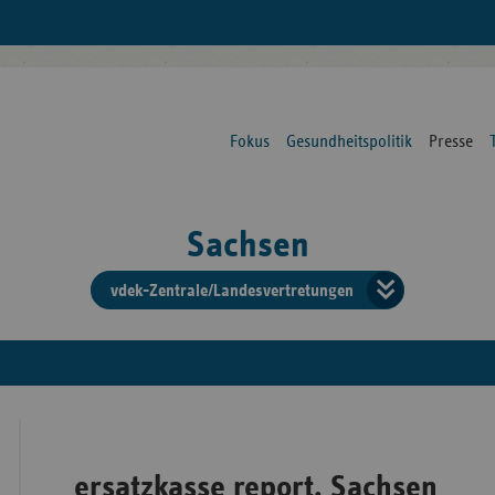
Fokus
Gesundheitspolitik
Presse
Sachsen
vdek-Zentrale/Landesvertretungen
Verba
der
Ersat
ersatzkasse report. Sachsen
Bun