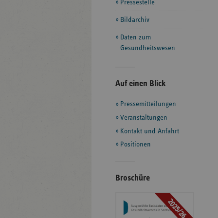
Pressestelle
Bildarchiv
Daten zum
Gesundheitswesen
Seitenleiste
Auf einen Blick
mit
Pressemitteilungen
weiteren
Informationen
Veranstaltungen
Kontakt und Anfahrt
Positionen
Broschüre
2025/26