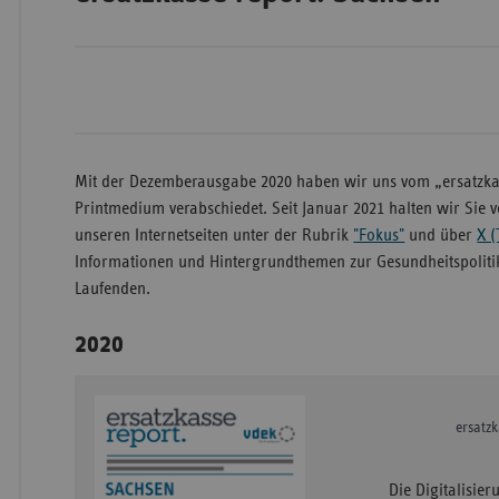
Wür
Bay
Ber
Mit der Dezemberausgabe 2020 haben wir uns vom „ersatzka
Printmedium verabschiedet. Seit Januar 2021 halten wir Sie ve
Bre
unseren Internetseiten unter der Rubrik
"Fokus"
und über
X (
Ha
Informationen und Hintergrundthemen zur Gesundheitspoliti
Hes
Laufenden.
Mec
2020
Vo
Nie
Nor
ersatz
Wes
Rhe
Die Digitalisier