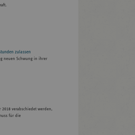
aft.
stunden zulassen
ung neuen Schwung in ihrer
r 2018 verabschiedet werden,
uss für die