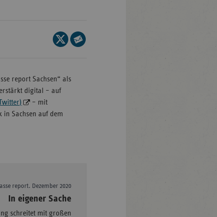
Baden-
Seite
ttemberg
auf
Seite
ern
X
per
teilen
lin/Brandenburg
E-
sse report Sachsen“ als
Mail
rstärkt digital – auf
men
teilen
Twitter)
– mit
mburg
k in Sachsen auf dem
sen
klenburg-
rpommern
dersachsen
drhein-
kasse report. Dezember 2020
tfalen
–
In eigener Sache
inland-
ung schreitet mit großen