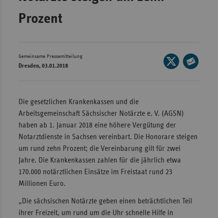
Wür
Prozent
Bay
Ber
Gemeinsame Pressemitteilung
Seite
Bre
Dresden, 03.01.2018
auf
Seite
Ha
X
per
teilen
Hes
E-
Die gesetzlichen Krankenkassen und die
Mail
Arbeitsgemeinschaft Sächsischer Notärzte e. V. (AGSN)
Mec
teilen
haben ab 1. Januar 2018 eine höhere Vergütung der
Vo
Notarztdienste in Sachsen vereinbart. Die Honorare steigen
Nie
um rund zehn Prozent; die Vereinbarung gilt für zwei
Nor
Jahre. Die Krankenkassen zahlen für die jährlich etwa
Wes
170.000 notärztlichen Einsätze im Freistaat rund 23
Millionen Euro.
Rhe
„Die sächsischen Notärzte geben einen beträchtlichen Teil
ihrer Freizeit, um rund um die Uhr schnelle Hilfe in
Saa