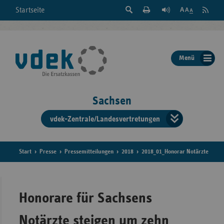
Suche
Seite
RSS
Startseite
Feed
einblenden
Drucken
abonni
Schrift
/
ausblenden
der
Menü
Seite
ändern
Sachsen
vdek-Zentrale/Landesvertretungen
Verband
der
Ersatzka
Start
Presse
Pressemitteilungen
2018
2018_01_Honorar Notärzte
Bun
Honorare für Sachsens
Notärzte steigen um zehn