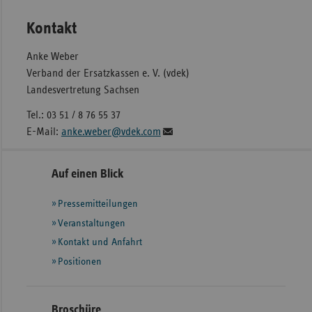
Kontakt
Anke Weber
Verband der Ersatzkassen e. V. (vdek)
Landesvertretung Sachsen
Tel.: 03 51 / 8 76 55 37
E-Mail:
anke.weber@vdek.com
Seitennavigation
Seitenleiste
Auf einen Blick
mit
Pressemitteilungen
weiteren
Informationen
Veranstaltungen
Kontakt und Anfahrt
Positionen
Broschüre