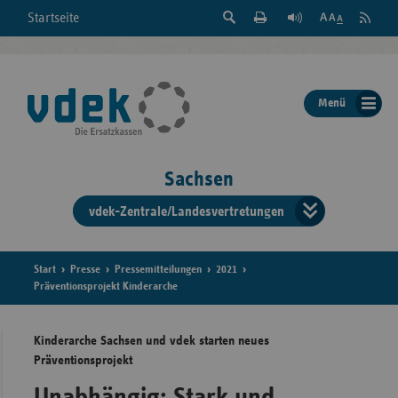
Suche
Seite
RSS
Startseite
Feed
einblenden
Drucken
abonni
Schrift
/
ausblenden
der
Menü
Seite
ändern
Sachsen
vdek-Zentrale/Landesvertretungen
Verband
der
Ersatzka
Start
Presse
Pressemitteilungen
2021
Präventionsprojekt Kinderarche
Kinderarche Sachsen und vdek starten neues
Bun
Präventionsprojekt
Unabhängig: Stark und