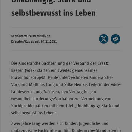
Wür
selbstbewusst ins Leben
Bay
Ber
Gemeinsame Pressemitteilung
Seite
Bre
Dresden/Radebeul, 04.11.2021
auf
Seite
Ha
X
per
teilen
Hes
E-
Die Kinderarche Sachsen und der Verband der Ersatz­
Mail
Mec
kassen (vdek) starten ein zweites gemeinsames
teilen
Vo
Präventionsprojekt: Heute unterzeichneten Kinderarche-
Vorstand Matthias Lang und Silke Heinke, Leiterin der vdek-
Nie
Landesvertretung Sachsen, den Vertrag für ein
Nor
Gesundheitsförderungs-Vorhaben zur Vermeidung von
Wes
Sucht­problematiken mit dem Titel „Unabhängig: Stark und
selbstbewusst ins Leben“.
Rhe
Zwei Jahre lang werden sich Kinder, Jugendliche und
Saa
pädagogische Fachkräfte an fünf Kinder­arche-Standorten in