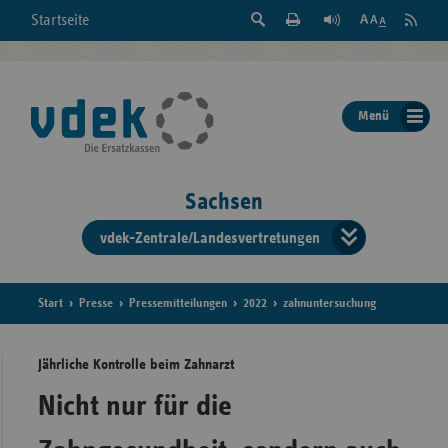
Suche
Seite
RSS
Startseite
Feed
einblenden
Drucken
abonni
Schrift
/
ausblenden
der
Menü
Seite
ändern
Sachsen
vdek-Zentrale/Landesvertretungen
Verband
der
Ersatzka
Start
Presse
Pressemitteilungen
2022
zahnuntersuchung
Jährliche Kontrolle beim Zahnarzt
Bun
Nicht nur für die