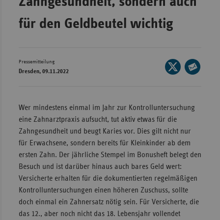
Zahngesundheit, sondern auch
Wür
für den Geldbeutel wichtig
Bay
Ber
Pressemitteilung
Seite
Bre
Dresden, 09.11.2022
auf
Seite
Ha
X
per
Hes
teilen
E-
Wer mindestens einmal im Jahr zur Kontrolluntersuchung
Mec
Mail
eine Zahnarztpraxis aufsucht, tut aktiv etwas für die
Vo
teilen
Zahngesundheit und beugt Karies vor. Dies gilt nicht nur
für Erwachsene, sondern bereits für Kleinkinder ab dem
Nie
ersten Zahn. Der jährliche Stempel im Bonusheft belegt den
Nor
Besuch und ist darüber hinaus auch bares Geld wert:
Wes
Versicherte erhalten für die dokumentierten regelmäßigen
Rhe
Kontrolluntersuchungen einen höheren Zuschuss, sollte
doch einmal ein Zahnersatz nötig sein. Für Versicherte, die
das 12., aber noch nicht das 18. Lebensjahr vollendet
Saa