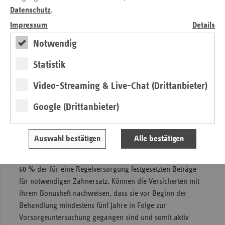
ist 60 Jahre und älter und wird in den nächsten Jahren in
Datenschutz
.
den Ruhestand gehen. Damit Sachsen für eine Vielzahl von
Impressum
Details
Zahnärzten attraktiv ist und bleibt, wird die
Notwendig
Kassenzahnärztliche Vereinigung (KZV) Sachsen ab 2023
einen Strukturfonds errichten, an dem sich auch die
Statistik
Ersatzkassen finanziell beteiligen. Mit diesen Mitteln ist
geplant, Neuzulassungen zu fördern und die
Video-Streaming & Live-Chat (Drittanbieter)
Versorgungsstruktur zu sichern.
Google (Drittanbieter)
Hintergrund Bezuschussung
Zahnersatz
Auswahl bestätigen
Alle bestätigen
Die gesetzlichen Krankenkassen übernehmen grundsätzlich
60 % der für eine Regelversorgung festgesetzten Beträge
für notwendigen Zahnersatz. Können die Versicherten mit
ihrem Bonusheft nachweisen, dass sie vor Beginn der
Behandlung mindestens fünf Jahre in Folge zur
Vorsorgeuntersuchung gegangen sind und somit aktiv