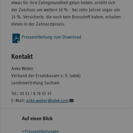
etwas für ihre Zahngesundheit getan haben, erhöht sich
der Zuschuss um weitere 10 % - bei zehn Jahren sogar um
15 %. Versicherte, die noch kein Bonusheft haben, erhalten
dieses in der Zahnarztpraxis.
Pressemitteilung zum Download
Kontakt
Anke Weber
Verband der Ersatzkassen e. V. (vdek)
Landesvertretung Sachsen
Tel.: 03 51 / 8 76 55 37
E-Mail:
anke.weber@vdek.com
Seitennavigation
Seitenleiste
Auf einen Blick
mit
Pressemitteilungen
weiteren