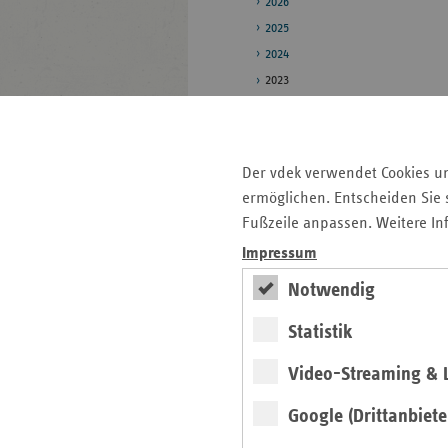
2026
2025
2024
2023
2022
2021
2020
Der vdek verwendet Cookies u
ermöglichen. Entscheiden Sie s
Pressestelle
Fußzeile anpassen. Weitere In
Bildarchiv
Impressum
Daten zum
Notwendig
Gesundheitswesen
Statistik
Seitenleiste
Auf einen Blick
Video-Streaming & L
mit
Google (Drittanbiete
Pressemitteilungen
weiteren
Informationen
Veranstaltungen