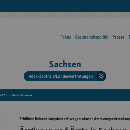
Fokus
Gesundheitspolitik
Presse
Sachsen
vdek-Zentrale/Landesvertretungen
Verba
der
2023
Zusatzhonorar
Ersat
Erhöhter Behandlungsbedarf wegen akuter Atemwegserkrankung
Bun