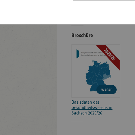
Kontakt und Anfahrt
Positionen
Broschüre
2025/26
weiter
Basisdaten des
Gesundheitswesens in
Sachsen 2025/26