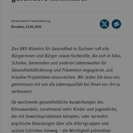
Wür
Bay
Gemeinsame Pressemitteilung
Seite
Dresden, 22.05.2024
Ber
auf
Seite
X
per
Bre
teilen
E-
Das GKV-Bündnis für Gesundheit in Sachsen ruft alle
Ha
Mail
Bürgerinnen und Bürger sowie Fachkräfte, die sich in Kitas,
Hes
teilen
Schulen, Gemeinden und anderen Lebenswelten für
Mec
Gesundheitsförderung und Prävention engagieren, auf,
Vo
kreative Projektideen einzureichen. Wir laden Sie dazu ein,
gemeinsam mit uns die Lebensqualität bei Ihnen vor Ort zu
Nie
verbessern.
Nor
Ob wachsende gesundheitliche Auswirkungen des
Wes
Klimawandels, zunehmend mehr Kinder und Jugendliche,
Rhe
die mit Gewichtsproblemen kämpfen, oder vermehrt
psychische Belastungen über alle Altersgruppen und
soziale Schichten hinweg – die Wichtigkeit präventiver
Saa