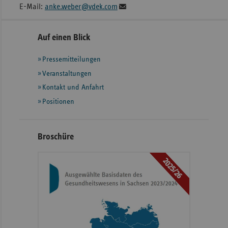
E-Mail:
anke.weber@vdek.com
Seitennavigation
Seitenleiste
Auf einen Blick
mit
Pressemitteilungen
weiteren
Informationen
Veranstaltungen
Kontakt und Anfahrt
Positionen
Broschüre
2025/26