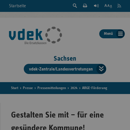
Suche
Seite
RSS
Startseite
Feed
einblenden
Drucken
abonni
Schrift
/
ausblenden
der
Menü
Seite
ändern
Sachsen
vdek-Zentrale/Landesvertretungen
Verband
der
Ersatzka
Start
Presse
Pressemitteilungen
2024
ARGE-Förderung
Bun
Gestalten Sie mit – für eine
gesündere Kommune!