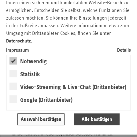
Ihnen einen sicheren und komfortablen Website-Besuch zu
gesunden Umgangs mit akuten Belastungssituationen und
ermöglichen. Entscheiden Sie selbst, welche Funktionen Sie
Förderung des mentalen Wohlbefindens sowie
zulassen möchten. Sie können Ihre Einstellungen jederzeit
Maßnahmen zur Förderung eines erholsamen Schlafs.
in der Fußzeile anpassen. Weitere Informationen, etwa zum
•
Suchtprävention:
Maßnahmen, die auf die Prävention
Umgang mit Drittanbieter-Cookies, finden Sie unter
von Suchtverhalten abzielen, einschließlich Aufklärung und
Datenschutz
.
Stärkung der Selbstwirksamkeit.
Impressum
Details
Außerdem ermutigen wir Sie, Projekte einzureichen, die
Notwendig
sich mit den Wechselwirkungen zwischen
Hitze, Klima und
Gesundheit
auseinandersetzen, und unterstützen auch
Statistik
Handlungsfelder übergreifende Maßnahmen.
Video-Streaming & Live-Chat (Drittanbieter)
Im Rahmen der Förderungen soll ein besonderes
Augenmerk auf die Unterstützung sozial benachteiligter
Google (Drittanbieter)
Quartiere und Menschen in besonders herausfordernden
Lebenslagen gelegt werden. Dazu zählen insbesondere
Alleinerziehende, Menschen mit Migrationshintergrund,
Auswahl bestätigen
Alle bestätigen
Menschen mit Behinderungen, ältere Menschen sowie
Kinder aus sucht- oder psychisch belasteten Familien.