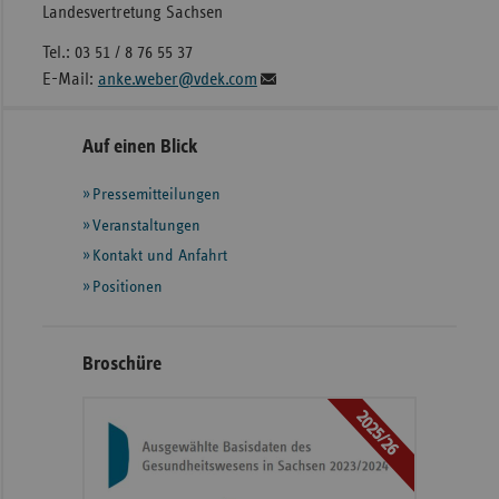
Landesvertretung Sachsen
Tel.: 03 51 / 8 76 55 37
E-Mail:
anke.weber@vdek.com
Seitennavigation
Seitenleiste
Auf einen Blick
mit
Pressemitteilungen
weiteren
Informationen
Veranstaltungen
Kontakt und Anfahrt
Positionen
Broschüre
2025/26