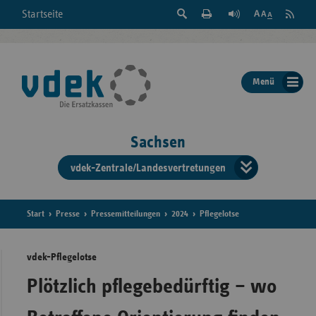
Suche
Seite
RSS
Startseite
Feed
einblenden
Drucken
abonni
Schrift
/
ausblenden
der
Menü
Seite
ändern
Sachsen
vdek-Zentrale/Landesvertretungen
Verband
der
Ersatzka
Start
Presse
Pressemitteilungen
2024
Pflegelotse
vdek-Pflegelotse
Bun
Plötzlich pflegebedürftig – wo