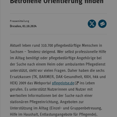
Betroffene Orientierung finden
Wür
Bay
Pressemitteilung
Seite
Ber
Dresden, 01.10.2024
auf
Seite
Bre
X
per
teilen
E-
Ha
Aktuell leben rund 310.700 pflegebedürftige Menschen in
Mail
Sachsen – Tendenz steigend. Wer selbst professionelle Hilfe
Hes
teilen
im Alltag benötigt oder pflegebedürftige Angehörige bei
Mec
der Suche nach einem Heim oder ambulanten Pflegedienst
Vo
unterstützt, steht vor vielen Fragen. Daher haben die sechs
Nie
Ersatzkassen (TK, BARMER, DAK-Gesundheit, KKH, hkk und
HEK) 2009 das Webportal
pflegelotse.de
ins Leben
Nor
gerufen. Es unterstützt Nutzerinnen und Nutzer mit
Wes
wertvollen Informationen bei der Suche nach einer
Rhe
stationären Pflegeeinrichtung, Angeboten zur
Unterstützung im Alltag (Einzel- und Gruppenbetreuung,
Hilfe im Haushalt, Entlastungangebote für Pflegende),
Saa