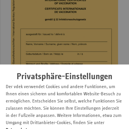
Sac
Sac
An
Sch
Ho
Thü
Privatsphäre-Einstellungen
Der vdek verwendet Cookies und andere Funktionen, um
Ihnen einen sicheren und komfortablen Website-Besuch zu
Im Impfpass werden alle Impfungen eingetragen. Jedes
ermöglichen. Entscheiden Sie selbst, welche Funktionen Sie
Kind erhält das Dokument bei der ersten Impfung im
zulassen möchten. Sie können Ihre Einstellungen jederzeit
Säuglingsalter.
in der Fußzeile anpassen. Weitere Informationen, etwa zum
Ausführliche Informationen zum Thema Impfungen bietet
Umgang mit Drittanbieter-Cookies, finden Sie unter
das
Robert-Koch-Institut
.