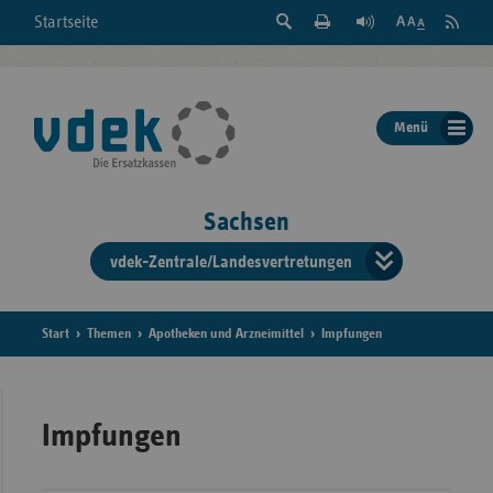
Suche
Seite
RSS
Startseite
Feed
einblenden
Drucken
abonni
Schrift
/
ausblenden
der
Menü
Seite
ändern
Sachsen
vdek-Zentrale/Landesvertretungen
Verband
der
Ersatzka
Start
Themen
Apotheken und Arzneimittel
Impfungen
Bun
Impfungen