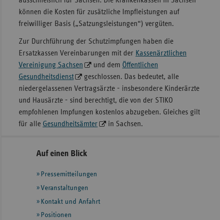
können die Kosten für zusätzliche Impfleistungen auf
freiwilliger Basis („Satzungsleistungen“) vergüten.
Zur Durchführung der Schutzimpfungen haben die
Ersatzkassen Vereinbarungen mit der
Kassenärztlichen
Vereinigung Sachsen
und dem
Öffentlichen
Gesundheitsdienst
geschlossen. Das bedeutet, alle
niedergelassenen Vertragsärzte - insbesondere Kinderärzte
und Hausärzte - sind berechtigt, die von der STIKO
empfohlenen Impfungen kostenlos abzugeben. Gleiches gilt
für alle
Gesundheitsämter
in Sachsen.
Seitennavigation
Seitenleiste
Auf einen Blick
mit
Pressemitteilungen
weiteren
Informationen
Veranstaltungen
Kontakt und Anfahrt
Positionen