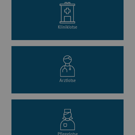
Kliniklotse
Arztlotse
Pflegelotse