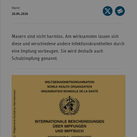
Stand:
Wür
Seite
20.04.2026
auf
Seite
Bay
X
per
Ber
teilen
E-
Masern sind nicht harmlos. Am wirksamsten lassen sich
Bre
Mail
diese und verschiedene andere Infektionskrankheiten durch
teilen
Ha
eine Impfung vorbeugen. Sie wird deshalb auch
Schutzimpfung genannt.
Hes
Mec
Vo
Nie
Nor
Wes
Rhe
Saa