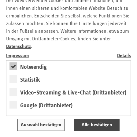
Der vdek verwendet Cookies und andere Funktionen, um
Stecken ihn in einen dafür erhaltenen roten Briefumschlag
Ihnen einen sicheren und komfortablen Website-Besuch zu
und bringen diesen zur Post. Als Wahlurnen gelten
ermöglichen. Entscheiden Sie selbst, welche Funktionen Sie
bundesweit mehr als 100.000 Briefkästen der Deutschen
zulassen möchten. Sie können Ihre Einstellungen jederzeit
Post.
in der Fußzeile anpassen. Weitere Informationen, etwa zum
Durch die Wahl ihrer Interessenvertreter können die
Umgang mit Drittanbieter-Cookies, finden Sie unter
Ersatzkassenmitglieder die Selbstverwaltung nach ihren
Datenschutz
.
Bedürfnissen ausrichten. Der Versicherte zahlt nicht nur die
Impressum
Details
GKV-Beiträge, sondern hat auch Einfluss darauf, wie sie
Notwendig
verwendet werden.
„Mit ihrer Wahlentscheidung nehmen die Versicherten
Statistik
unmittelbar auf die Zusammensetzung der
Video-Streaming & Live-Chat (Drittanbieter)
Selbstverwaltung ihrer Krankenkasse Einfluss. Diese
wiederum entscheidet z. B. über besondere Leistungen für
Google (Drittanbieter)
Familien und die Ausrichtung der Services für Versicherte.
Deshalb unsere Botschaft an alle Ersatzkassenmitglieder:
Nutzen Sie Ihr Wahlrecht, stimmen Sie ab und entscheiden
Auswahl bestätigen
Alle bestätigen
Sie mit!“ – appelliert Dr. Klaus Holst, Leiter der vdek-