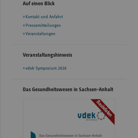
Seitennavigation
Seitenleiste
Auf einen Blick
mit
Kontakt und Anfahrt
weiteren
Informationen
Pressemitteilungen
Veranstaltungen
Veranstaltungshinweis
vdek-Symposium 2026
Das Gesundheitswesen in Sachsen-Anhalt
Basisdaten