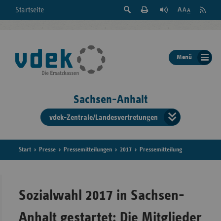
Suche
Seite
RSS
Startseite
Feed
einblenden
Drucken
abonni
Schrift
/
ausblenden
der
Menü
Seite
ändern
Sachsen-Anhalt
vdek-Zentrale/Landesvertretungen
Verband
der
Ersatzka
Start
Presse
Pressemitteilungen
2017
Pressemitteilung
Bun
Sozialwahl 2017 in Sachsen-
Anhalt gestartet: Die Mitglieder