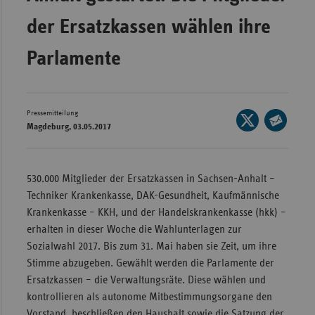
Wür
der Ersatzkassen wählen ihre
Bay
Parlamente
Ber
Bre
Pressemitteilung
Seite
Ha
Magdeburg, 03.05.2017
auf
Seite
Hes
X
per
Mec
teilen
E-
530.000 Mitglieder der Ersatzkassen in Sachsen-Anhalt –
Vo
Mail
Techniker Krankenkasse, DAK-Gesundheit, Kaufmännische
Nie
teilen
Krankenkasse – KKH, und der Handelskrankenkasse (hkk) –
erhalten in dieser Woche die Wahlunterlagen zur
Nor
Sozialwahl 2017. Bis zum 31. Mai haben sie Zeit, um ihre
Wes
Stimme abzugeben. Gewählt werden die Parlamente der
Rhe
Ersatzkassen – die Verwaltungsräte. Diese wählen und
kontrollieren als autonome Mitbestimmungsorgane den
Saa
Vorstand, beschließen den Haushalt sowie die Satzung der