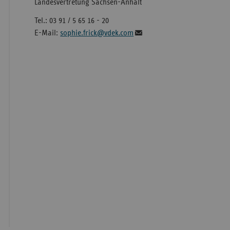
Landesvertretung Sachsen-Anhalt
Tel.: 03 91 / 5 65 16 - 20
E-Mail:
sophie.frick@vdek.com