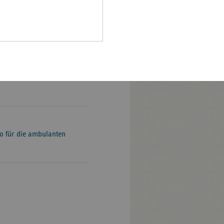
Pfalz
rland
 des Verbands der
: „Die Ersatzkassen in
hsen
ne würdevolle Betreuung zu
hsen-
 Ehrenamtliches Engagement
halt
en Arbeit besonders zu
leswig-
lstein
ringen
ro für die ambulanten