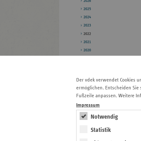
2026
2025
2024
2023
2022
2021
2020
Pressestelle
Bildarchiv
Der vdek verwendet Cookies u
Veröffentlichungen
ermöglichen. Entscheiden Sie s
Fußzeile anpassen. Weitere In
Impressum
Seitenleiste
Auf einen Blick
Notwendig
mit
Kontakt und Anfahrt
weiteren
Statistik
Informationen
Pressemitteilungen
Veranstaltungen