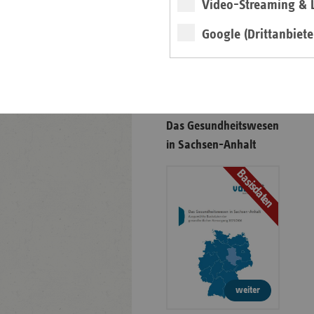
Video-Streaming & L
Google (Drittanbiete
Veranstaltungshinweis
vdek-Symposium 2026
Das Gesundheitswesen
in Sachsen-Anhalt
Basisdaten
weiter