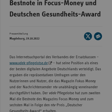
Bestnote in Focus-Money und
Wür
Deutschen Gesundheits-Award
Bay
Ber
Bre
Pressemitteilung
Seite
Magdeburg, 19.10.2022
auf
Ha
Seite
X
per
Hes
teilen
E-
Das Internetsuchportal des Verbandes der Ersatzkassen –
Mec
Mail
www.vdek-pflegelotse.de
– hat seine Position als eines
Vo
teilen
der besten digitalen Angebote Deutschlands verteidigt. Das
Nie
ergaben die repräsentativen Umfragen unter den
Nutzerinnen und Nutzer, die das Magazin Fokus Money
Nor
und der Nachrichtensender ntv unabhängig voneinander
Wes
durchgeführt haben. Der vdek-Pflegelotse hat zum zweiten
Rhe
Mal die Bestnote des Magazins Focus Money und zum
sechsten Mal in Folge den ntv-Preis „Deutscher
Saa
Gesundheits-Award“ erhalten.