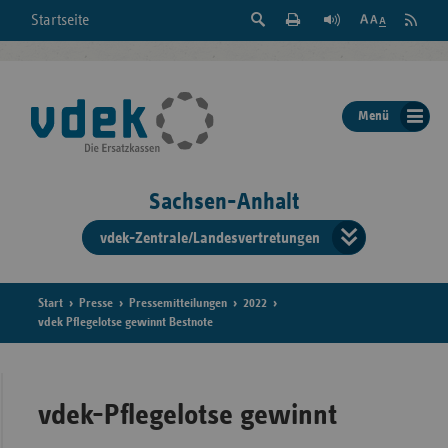
Suche
Seite
RSS
Startseite
Feed
einblenden
Drucken
abonni
Schrift
/
ausblenden
der
Menü
Seite
ändern
Sachsen-Anhalt
vdek-Zentrale/Landesvertretungen
Verband
der
Ersatzka
Start
Presse
Pressemitteilungen
2022
vdek Pflegelotse gewinnt Bestnote
Bun
vdek-Pflegelotse gewinnt