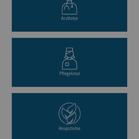
Arztlotse
Pflegelotse
Hospizlotse