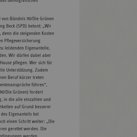
 des demografischen
d von Bündnis 90/Die Grünen
ang Beck (SPD) betont: „Wir
, denn die steigenden Kosten
ten Pflegeversicherung
zu leistenden Eigenanteile,
den. Wir dürfen dabei aber
Hause pflegen. Wer sich für
elle Unterstützung. Zudem
nen Beruf kürzer treten
Rentenansprüche führen“,
90/Die Grünen) fordert
, in die alle einzahlen und
chkeiten auf Grund besserer
 des Eigenanteils bei
ch einen Schritt weiter: „Die
ren gerettet werden. Die
sbedingungen werden