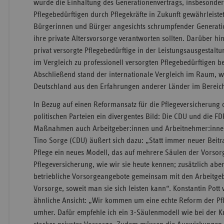
wurde die Einhaltung des Generationenvertrags, insbesonde
Pflegebedürftigen durch Pflegekräfte in Zukunft gewährleist
Bürgerinnen und Bürger angesichts schrumpfender Generatio
ihre private Altersvorsorge verantworten sollten. Darüber hi
privat versorgte Pflegebedürftige in der Leistungsausgestalt
im Vergleich zu professionell versorgten Pflegebedürftigen be
Abschließend stand der internationale Vergleich im Raum, 
Deutschland aus den Erfahrungen anderer Länder im Bereich
In Bezug auf einen Reformansatz für die Pflegeversicherung 
politischen Parteien ein divergentes Bild: Die CDU und die 
Maßnahmen auch Arbeitgeber:innen und Arbeitnehmer:innen
Tino Sorge (CDU) äußert sich dazu: „Statt immer neuer Beit
Pflege ein neues Modell, das auf mehrere Säulen der Vorsorge
Pflegeversicherung, wie wir sie heute kennen; zusätzlich abe
betriebliche Vorsorgeangebote gemeinsam mit den Arbeitge
Vorsorge, soweit man sie sich leisten kann“. Konstantin Pott v
ähnliche Ansicht: „Wir kommen um eine echte Reform der Pfl
umher. Dafür empfehle ich ein 3-Säulenmodell wie bei der K