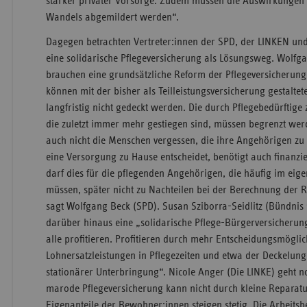
starker privater Vorsorge. Zudem müssen die Auswirkungen
Wandels abgemildert werden“.
Dagegen betrachten Vertreter:innen der SPD, der LINKEN un
eine solidarische Pflegeversicherung als Lösungsweg. Wolfg
brauchen eine grundsätzliche Reform der Pflegeversicherung
können mit der bisher als Teilleistungsversicherung gestalte
langfristig nicht gedeckt werden. Die durch Pflegebedürftige 
die zuletzt immer mehr gestiegen sind, müssen begrenzt wer
auch nicht die Menschen vergessen, die ihre Angehörigen zu 
eine Versorgung zu Hause entscheidet, benötigt auch finanzi
darf dies für die pflegenden Angehörigen, die häufig im eige
müssen, später nicht zu Nachteilen bei der Berechnung der 
sagt Wolfgang Beck (SPD). Susan Sziborra-Seidlitz (Bündnis 
darüber hinaus eine „solidarische Pflege-Bürgerversicherung
alle profitieren. Profitieren durch mehr Entscheidungsmögli
Lohnersatzleistungen in Pflegezeiten und etwa der Deckelung
stationärer Unterbringung“. Nicole Anger (Die LINKE) geht no
marode Pflegeversicherung kann nicht durch kleine Reparatu
Eigenanteile der Bewohner:innen steigen stetig. Die Arbeit