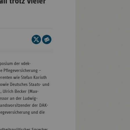
ll trotz vieler
Baden-
ttemberg
ern
Seite
lin/Brandenburg
auf
Seite
X
per
men
teilen
E-
posium der vdek-
mburg
Mail
e Pflegeversicherung –
sen
teilen
erenten wie Stefan Korioth
klenburg-
 sowie Deutsches Staats- und
rpommern
, Ulrich Becker (Max-
fessor an der Ludwig-
dersachsen
andsvorsitzender der DAK-
drhein-
legeversicherung und die
tfalen
inland-
dheitspolitischer Sprecher