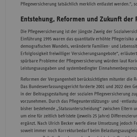
Pflegeversicherung tatsächlich merklich entlastet werden.“, so
Entstehung, Reformen und Zukunft der 
Die Pflegeversicherung ist der jüngste Zweig der Sozialvers
Einführung 1995 waren das quantitativ erhöhte Pflegerisiko 
demografischen Wandels, veränderte Familien- und Lebenssit
Erfolglosigkeit freiwilliger Versicherungsangebote“, erläutert
spürbare Probleme der Pflegeversicherung würden laut Koriot
Leistungsausgaben und systembedingter Einnahmenbegrenz
Reformen der Vergangenheit berücksichtigten mitunter die R
Das Bundesverfassungsgericht forderte 2001 und 2022 den Ge
in der Beitragsgestaltung der sozialen Pflegeversicherung zu
vorzunehmen. Durch das Pflegeunterstützungs- und -entlastu
bisher bestehende „Statusunterscheidung“ zwischen Eltern u
um eine für zeitlich befristete (jeweils 25 Jahre) Differenzier
ergänzt. Nach Ulrich Becker werfe diese Umsetzung jedoch F
soweit immer noch Korrekturbedarf beim Belastungsausgleich