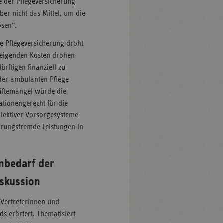
e der Pflegeversicherung
ber nicht das Mittel, um die
ösen“.
e Pflegeversicherung droht
steigenden Kosten drohen
ürftigen finanziell zu
 der ambulanten Pflege
äftemangel würde die
ationengerecht für die
llektiver Vorsorgesysteme
erungsfremde Leistungen in
mbedarf der
iskussion
 Vertreterinnen und
s erörtert. Thematisiert