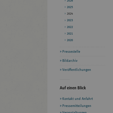
2026
2025
2024
2023
2022
2021
2020
Pressestelle
Bildarchiv
Veröffentlichungen
Seitenleiste
Auf einen Blick
mit
Kontakt und Anfahrt
weiteren
Informationen
Pressemitteilungen
Veranstaltungen