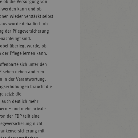
re ob die Versorgung von
et werden kann und ob
nen wieder verstärkt selbst
naus wurde debattiert, ob
ung der Pflegeversicherung
nachteiligt sind.
wobei überlegt wurde, ob
 der Pflege lernen kann.
offenbarte sich unter den
FDP sehen neben anderen
 in der Verantwortung.
ragserhöhungen braucht die
 setzt: die
r auch deutlich mehr
bern – und mehr private
on der FDP teilt eine
egeversicherung nicht
rankenversicherung mit