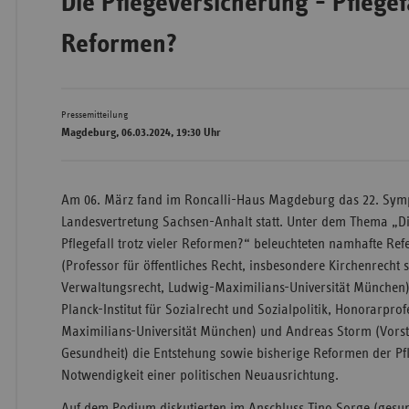
Die Pflegeversicherung - Pflegefa
Reformen?
Wür
Bay
Pressemitteilung
Magdeburg, 06.03.2024, 19:30 Uhr
Ber
Bre
Am 06. März fand im Roncalli-Haus Magdeburg das 22. Sym
Ha
Landesvertretung Sachsen-Anhalt statt. Unter dem Thema „Di
Hes
Pflegefall trotz vieler Reformen?“ beleuchteten namhafte Ref
Mec
(Professor für öffentliches Recht, insbesondere Kirchenrecht
Vo
Verwaltungsrecht, Ludwig-Maximilians-Universität München)
Planck-Institut für Sozialrecht und Sozialpolitik, Honorarpro
Nie
Maximilians-Universität München) und Andreas Storm (Vorst
Nor
Gesundheit) die Entstehung sowie bisherige Reformen der Pf
Wes
Notwendigkeit einer politischen Neuausrichtung.
Rhe
Auf dem Podium diskutierten im Anschluss Tino Sorge (gesun