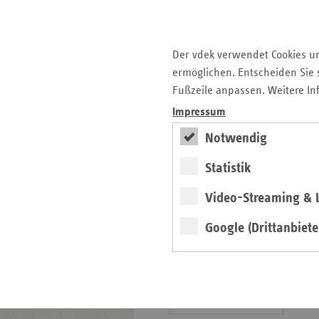
Veranstaltungshinweis
Der vdek verwendet Cookies u
ermöglichen. Entscheiden Sie s
vdek-Symposium 2026
Fußzeile anpassen. Weitere In
Impressum
Das Gesundheitswesen
Notwendig
in Sachsen-Anhalt
Statistik
Basisdaten
Video-Streaming & L
Google (Drittanbiete
weiter