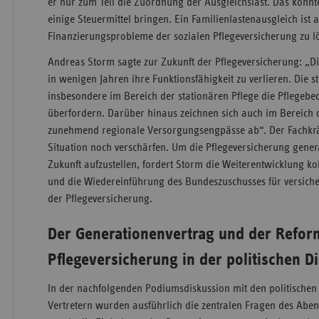
er nur zum Teil die Zuordnung der Ausgleichslast. Das könnt
einige Steuermittel bringen. Ein Familienlastenausgleich ist a
Finanzierungsprobleme der sozialen Pflegeversicherung zu l
Andreas Storm sagte zur Zukunft der Pflegeversicherung: „Di
in wenigen Jahren ihre Funktionsfähigkeit zu verlieren. Die 
insbesondere im Bereich der stationären Pflege die Pflegebed
überfordern. Darüber hinaus zeichnen sich auch im Bereich
zunehmend regionale Versorgungsengpässe ab“. Der Fachkr
Situation noch verschärfen. Um die Pflegeversicherung gener
Zukunft aufzustellen, fordert Storm die Weiterentwicklung ko
und die Wiedereinführung des Bundeszuschusses für versich
der Pflegeversicherung.
Der Generationenvertrag und der Refor
Pflegeversicherung in der politischen D
In der nachfolgenden Podiumsdiskussion mit den politischen
Vertretern wurden ausführlich die zentralen Fragen des Abend