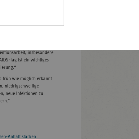
ventionsangebote weiter
Pfalz
ss rund ein Drittel der
rland
geschädigt ist und eine
hsen
hsen-
 erklärt: „HIV-positive
halt
glicher medizinischer
entionsarbeit, insbesondere
leswig-
IDS-Tag ist ein wichtiges
lstein
ierung.“
ringen
 so früh wie möglich erkannt
n, niedrigschwellige
n, neue Infektionen zu
sern.“
hsen-Anhalt stärken