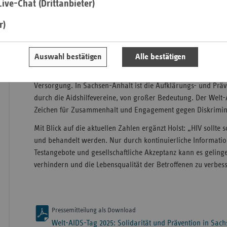
ive-Chat (Drittanbieter)
Entwicklung zeigt deutlich, dass bestehende Schutz- und Prä
gestärkt werden müssen. Besonders besorgniserregend ist, da
r)
Saa
Diagnosen erst erfolgt, wenn das Immunsystem bereits stark 
Sac
AIDS-Erkrankung festgestellt wird.
Auswahl bestätigen
Alle bestätigen
Sac
Klaus Holst, Leiter der vdek-Landesvertretung Sachsen-Anhalt,
An
Menschen brauchen Unterstützung und den Zugang zu bestmö
Versorgung. In Sachsen-Anhalt ist die Aufklärungs- und Präv
Sch
durch die Aidshilfevereine, von großer Bedeutung. Der Welt-A
Ho
Zeichen für Zusammenhalt und Engagement gegen Diskrimin
Thü
Mit Blick auf die aktuellen Zahlen ergänzt Holst: „HIV sollte
und behandelt werden. Nur durch kontinuierliche Informatio
Testangebote und gesellschaftliche Akzeptanz kann es gelinge
verhindern und die Lebensqualität der Betroffenen zu verbes
Pressemitteilung als Download
Welt-AIDS-Tag 2025: Solidarität und Prävention in Sac