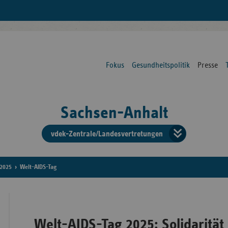
Fokus
Gesundheitspolitik
Presse
Sachsen-Anhalt
vdek-Zentrale/Landesvertretungen
Verba
der
2025
Welt-AIDS-Tag
Ersat
Welt-AIDS-Tag 2025: Solidarität
Bun