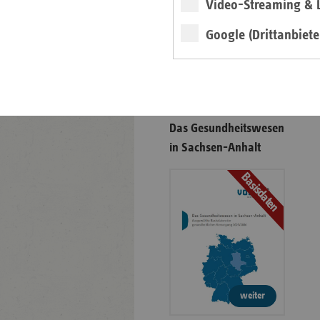
Video-Streaming & L
Google (Drittanbiete
Veranstaltungshinweis
vdek-Symposium 2026
Das Gesundheitswesen
in Sachsen-Anhalt
Basisdaten
weiter