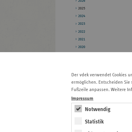
2026
2025
2024
2023
2022
2021
2020
Pressestelle
Bildarchiv
Der vdek verwendet Cookies u
Veröffentlichungen
ermöglichen. Entscheiden Sie s
Fußzeile anpassen. Weitere In
Impressum
Seitenleiste
Auf einen Blick
Notwendig
mit
Kontakt und Anfahrt
weiteren
Statistik
Informationen
Pressemitteilungen
Veranstaltungen