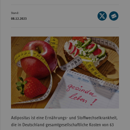
Wür
Stand:
Seite
Bay
08.12.2023
auf
Seite
X
Ber
per
teilen
E-
Bre
Mail
Ha
teilen
Hes
Mec
Vo
Nie
Nor
Wes
Rhe
Adipositas ist eine Ernährungs- und Stoffwechselkrankheit,
die in Deutschland gesamtgesellschaftliche Kosten von 63
Saa