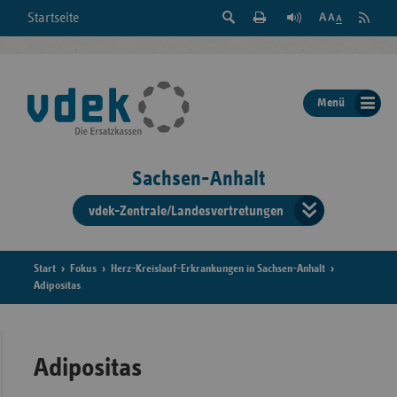
Suche
Seite
RSS
Startseite
Feed
einblenden
Drucken
abonni
Schrift
/
ausblenden
der
Menü
Seite
ändern
Sachsen-Anhalt
vdek-Zentrale/Landesvertretungen
Verband
der
Ersatzka
Start
Fokus
Herz-Kreislauf-Erkrankungen in Sachsen-Anhalt
Adipositas
Bun
Adipositas