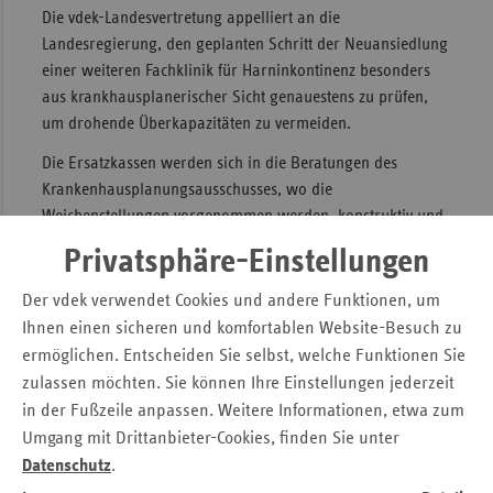
Die vdek-Landesvertretung appelliert an die
Sac
Landesregierung, den geplanten Schritt der Neuansiedlung
Sac
einer weiteren Fachklinik für Harninkontinenz besonders
An
aus krankhausplanerischer Sicht genauestens zu prüfen,
um drohende Überkapazitäten zu vermeiden.
Sch
Ho
Die Ersatzkassen werden sich in die Beratungen des
Krankenhausplanungsausschusses, wo die
Thü
Weichenstellungen vorgenommen werden, konstruktiv und
kritisch einbringen. Deshalb wurde auch ein fachliches
Privatsphäre-Einstellungen
Gutachten beim Medizinischen Dienst der
Krankenversicherung in Auftrag gegeben.
Der vdek verwendet Cookies und andere Funktionen, um
Ihnen einen sicheren und komfortablen Website-Besuch zu
Pressemitteilung
ermöglichen. Entscheiden Sie selbst, welche Funktionen Sie
zulassen möchten. Sie können Ihre Einstellungen jederzeit
Ihre Ansprechpartnerin:
in der Fußzeile anpassen. Weitere Informationen, etwa zum
Kerstin Keding
Tel.: 03 61 / 4 42 52 - 27
Umgang mit Drittanbieter-Cookies, finden Sie unter
E-Mail:
kerstin.keding@vdek.com
Datenschutz
.