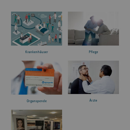
Krankenhäuser
Pflege
Ärzte
Organspende