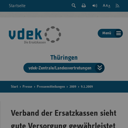
Suche
Seite
RSS
Startseite
Feed
einblenden
Drucken
abonni
Schrift
/
ausblenden
der
Menü
Seite
ändern
Thüringen
vdek-Zentrale/Landesvertretungen
Verband
der
Ersatzka
Start
Presse
Pressemitteilungen
2009
9.1.2009
Bun
Verband der Ersatzkassen sieht
gute Versorgung gewährleistet