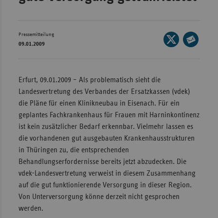
Wür
Bay
Pressemitteilung
Seite
09.01.2009
Ber
auf
Seite
X
per
Bre
teilen
E-
Erfurt, 09.01.2009 – Als problematisch sieht die
Ha
Mail
Landesvertretung des Verbandes der Ersatzkassen (vdek)
Hes
teilen
die Pläne für einen Klinikneubau in Eisenach. Für ein
Mec
geplantes Fachkrankenhaus für Frauen mit Harninkontinenz
Vo
ist kein zusätzlicher Bedarf erkennbar. Vielmehr lassen es
die vorhandenen gut ausgebauten Krankenhausstrukturen
Nie
in Thüringen zu, die entsprechenden
Nor
Behandlungserfordernisse bereits jetzt abzudecken. Die
Wes
vdek-Landesvertretung verweist in diesem Zusammenhang
auf die gut funktionierende Versorgung in dieser Region.
Rhe
Von Unterversorgung könne derzeit nicht gesprochen
werden.
Saa