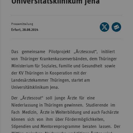
Universitätsklinikum Jena
Wür
Bay
Pressemitteilung
Seite
Ber
Erfurt, 28.08.2014
auf
Seite
Bre
X
per
teilen
E-
Ha
Das gemeinsame Pilotprojekt „Ärztescout“, initiiert
Mail
von Thüringer Krankenkassenverbänden, dem Thüringer
Hes
teilen
Ministerium für Soziales, Familie und Gesundheit sowie
Mec
der KV Thüringen in Kooperation mit der
Vo
Landesärztekammer Thüringen, startet am
Nie
Universitätsklinikum Jena.
Nor
Der „Ärztescout“ soll junge Ärzte für eine
Wes
Niederlassung in Thüringen gewinnen. Studierende im
Fach Medizin, Ärzte in Weiterbildung und auch Fachärzte
Rhe
können sich von ihm über Fördermöglichkeiten,
Stipendien und Mentorenprogramme beraten lassen. Der
Saa