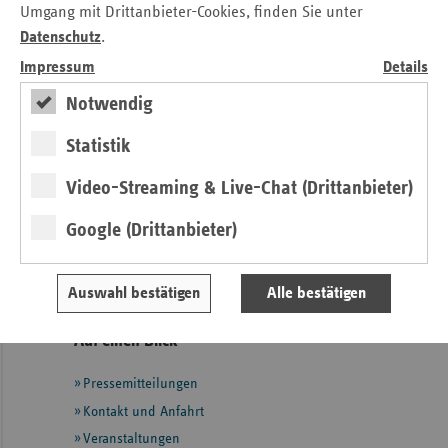
Umgang mit Drittanbieter-Cookies, finden Sie unter
Datenschutz
.
Ärztescout
Impressum
Details
(PDF, 392 kB)
Notwendig
Kontakt
Statistik
Anne Osterland
Video-Streaming & Live-Chat (Drittanbieter)
Verband der Ersatzkassen e. V. (vdek)
Landesvertretung Thüringen
Google (Drittanbieter)
Tel.: 03 61 / 4 42 52 - 27
E-Mail:
Anne.Osterland@vdek.com
Auswahl bestätigen
Alle bestätigen
Seitennavigation
Seitenleiste
Auf einen Blick
mit
Pressemitteilungen
weiteren
Informationen
Kontakt und Anfahrt
Veranstaltungen