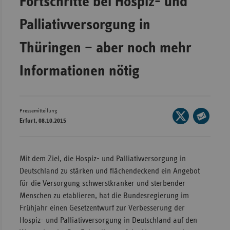
Fortschritte bei Hospiz- und
Wür
Palliativversorgung in
Bay
Thüringen – aber noch mehr
Ber
Informationen nötig
Bre
Ha
Hes
Pressemitteilung
Seite
Mec
Erfurt, 08.10.2015
auf
Seite
Vo
X
per
Nie
teilen
E-
Mit dem Ziel, die Hospiz- und Palliativversorgung in
Mail
Nor
Deutschland zu stärken und flächendeckend ein Angebot
teilen
Wes
für die Versorgung schwerstkranker und sterbender
Menschen zu etablieren, hat die Bundesregierung im
Rhe
Frühjahr einen Gesetzentwurf zur Verbesserung der
Hospiz- und Palliativversorgung in Deutschland auf den
Saa