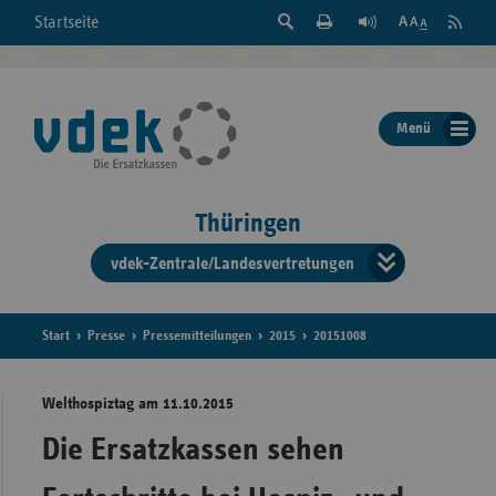
Suche
Seite
RSS
Startseite
Feed
einblenden
Drucken
abonni
Schrift
/
ausblenden
der
Menü
Seite
ändern
Thüringen
vdek-Zentrale/Landesvertretungen
Verband
der
Ersatzka
Start
Presse
Pressemitteilungen
2015
20151008
Welthospiztag am 11.10.2015
Bun
Die Ersatzkassen sehen