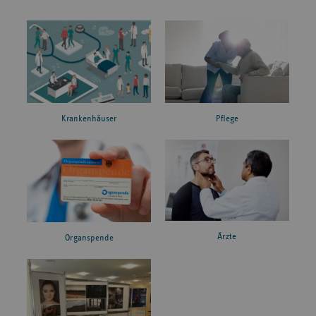
Krankenhäuser
Pflege
Ärzte
Organspende