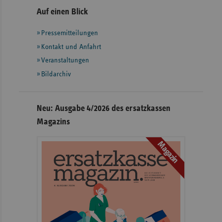
Seitennavigation
Seitenleiste
Auf einen Blick
mit
Pressemitteilungen
weiteren
Informationen
Kontakt und Anfahrt
Veranstaltungen
Bildarchiv
Neu: Ausgabe 4/2026 des ersatzkassen
Magazins
Magazin