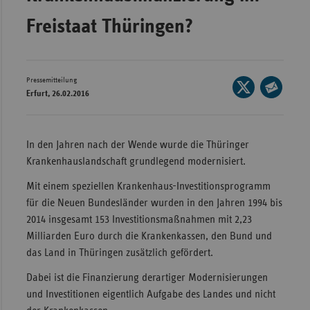
Wür
Freistaat Thüringen?
Bay
Ber
Pressemitteilung
Seite
Bre
Erfurt, 26.02.2016
auf
Seite
Ha
X
per
teilen
Hes
E-
In den Jahren nach der Wende wurde die Thüringer
Mail
Krankenhauslandschaft grundlegend modernisiert.
Mec
teilen
Vo
Mit einem speziellen Krankenhaus-Investitionsprogramm
Nie
für die Neuen Bundesländer wurden in den Jahren 1994 bis
2014 insgesamt 153 Investitionsmaßnahmen mit 2,23
Nor
Milliarden Euro durch die Krankenkassen, den Bund und
Wes
das Land in Thüringen zusätzlich gefördert.
Rhe
Dabei ist die Finanzierung derartiger Modernisierungen
und Investitionen eigentlich Aufgabe des Landes und nicht
Saa