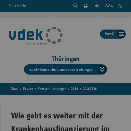
Suche
Seite
RSS
Startseite
Feed
einblenden
Drucken
abonni
Schrift
/
ausblenden
der
Menü
Seite
ändern
Thüringen
vdek-Zentrale/Landesvertretungen
Verband
der
Ersatzka
Start
Presse
Pressemitteilungen
2016
20160226
Bun
Wie geht es weiter mit der
Krankenhausfinanzierung im