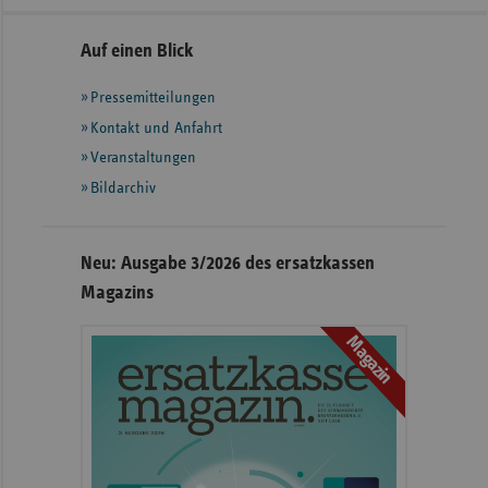
Seitennavigation
Seitenleiste
Auf einen Blick
mit
Pressemitteilungen
weiteren
Informationen
Kontakt und Anfahrt
Veranstaltungen
Bildarchiv
Neu: Ausgabe 3/2026 des ersatzkassen
Magazins
Magazin