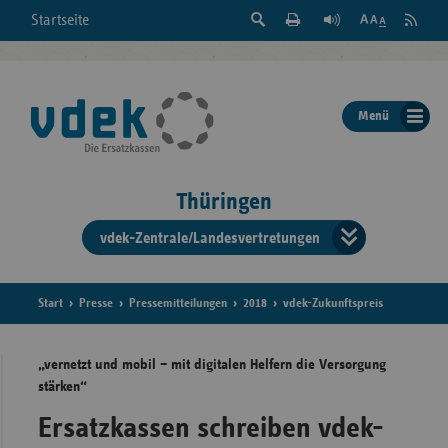
Suche
Seite
RSS
Startseite
Feed
einblenden
Drucken
abonni
Schrift
/
ausblenden
der
Menü
Seite
ändern
Thüringen
vdek-Zentrale/Landesvertretungen
Verband
der
Ersatzka
Start
Presse
Pressemitteilungen
2018
vdek-Zukunftspreis
„vernetzt und mobil – mit digitalen Helfern die Versorgung
stärken“
Bun
Ersatzkassen schreiben vdek-