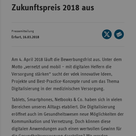
Zukunftspreis 2018 aus
Wür
Bay
Ber
Pressemitteilung
Seite
Erfurt, 16.03.2018
auf
Bre
Seite
X
per
Ha
teilen
E-
Am 4. April 2018 läuft die Bewerbungsfrist aus. Unter dem
Hes
Mail
Motto „vernetzt und mobil – mit digitalen Helfern die
Mec
teilen
Versorgung stärken“ sucht der vdek innovative Ideen,
Vo
Projekte und Best-Practice-Konzepte rund um das Thema
Digitalisierung in der medizinischen Versorgung.
Nie
Nor
Tablets, Smartphones, Netbooks & Co. haben sich in vielen
Wes
Bereichen unseres Alltags etabliert. Die Digitalisierung
eröffnet auch im Gesundheitswesen neue Möglichkeiten der
Rhe
Kommunikation und Vernetzung. Doch können diese
digitalen Anwendungen auch einen wertvollen Gewinn für
Saa