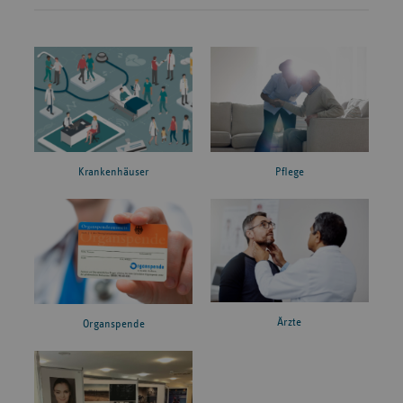
Krankenhäuser
Pflege
Ärzte
Organspende