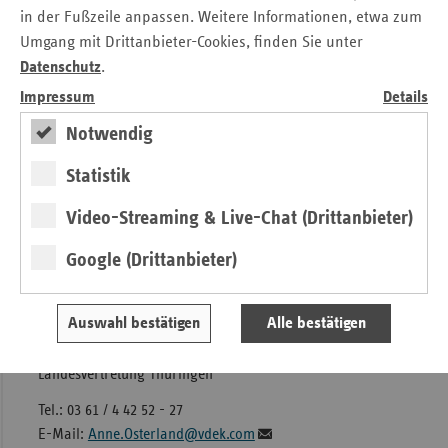
in der Fußzeile anpassen. Weitere Informationen, etwa zum
https://www.vdek.com/ueber_uns/vdek-
Umgang mit Drittanbieter-Cookies, finden Sie unter
zukunftspreis/2018.html.
Datenschutz
.
Für Fragen zur Ausschreibung steht Christin Liebrenz unter
Impressum
Details
der Telefonnummer 0 30/2 69 31-17 66 zur Verfügung.
Notwendig
Meldebogen vdek Zukunftspreis 2018
Statistik
Video-Streaming & Live-Chat (Drittanbieter)
Informationsblatt vdek Zukunftspreis 2018
Google (Drittanbieter)
Kontakt
Auswahl bestätigen
Alle bestätigen
Anne Osterland
Verband der Ersatzkassen e. V. (vdek)
Landesvertretung Thüringen
Tel.: 03 61 / 4 42 52 - 27
E-Mail:
Anne.Osterland@vdek.com