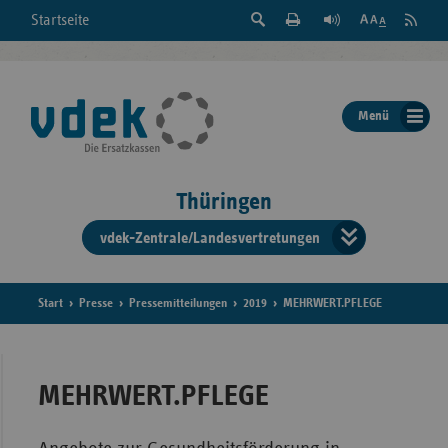
Suche
Seite
RSS
Startseite
Feed
einblenden
Drucken
abonni
Schrift
/
ausblenden
der
Menü
Seite
ändern
Thüringen
vdek-Zentrale/Landesvertretungen
Verband
der
Ersatzka
Start
Presse
Pressemitteilungen
2019
MEHRWERT.PFLEGE
Bun
MEHRWERT.PFLEGE