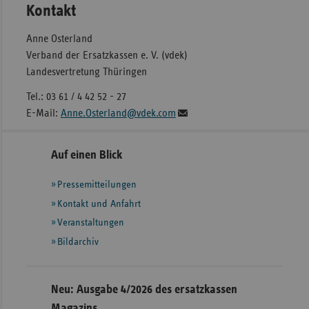
Kontakt
Anne Osterland
Verband der Ersatzkassen e. V. (vdek)
Landesvertretung Thüringen
Tel.: 03 61 / 4 42 52 - 27
E-Mail:
Anne.Osterland@vdek.com
Seitennavigation
Seitenleiste
Auf einen Blick
mit
Pressemitteilungen
weiteren
Informationen
Kontakt und Anfahrt
Veranstaltungen
Bildarchiv
Neu: Ausgabe 4/2026 des ersatzkassen
Magazins