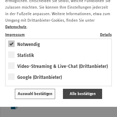
ermöglichen. Entscheiden Sie selbst, welche Funktionen Sie
Möglichkeit, mehr über die praktische Umsetzung von
zulassen möchten. Sie können Ihre Einstellungen jederzeit
Gesundheitsförderung in ihren Organisationen zu erfahren.
in der Fußzeile anpassen. Weitere Informationen, etwa zum
MEHRWERT.PFLEGE ist damit ein Angebot, welches aktiv in
Umgang mit Drittanbieter-Cookies, finden Sie unter
die betrieblichen Prozesse zur Gesundheitsförderung und
Datenschutz
.
Prävention integriert werden kann.
Impressum
Details
Der Nutzen liegt klar auf der Hand:
Notwendig
Ein positives Klima am Arbeitsplatz durch gesundes
Statistik
Arbeiten
Sicherung und Erhöhung der Arbeitgeberattraktivität
Video-Streaming & Live-Chat (Drittanbieter)
Erhaltung und Stärkung der Arbeitsfähigkeit!
Google (Drittanbieter)
Weitergehende Informationen unter:
www.vdek.com/mehrwert-pflege
Auswahl bestätigen
Alle bestätigen
MEHRWERT.PFLEGE