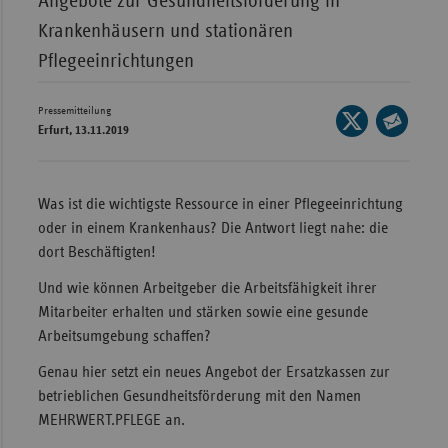
Angebote zur Gesundheitsförderung in
Krankenhäusern und stationären
Wür
Pflegeeinrichtungen
Bay
Ber
Pressemitteilung
Seite
Erfurt, 13.11.2019
Bre
auf
Seite
X
Ha
per
teilen
E-
Hes
Was ist die wichtigste Ressource in einer Pflegeeinrichtung
Mail
oder in einem Krankenhaus? Die Antwort liegt nahe: die
Mec
teilen
dort Beschäftigten!
Vo
Und wie können Arbeitgeber die Arbeitsfähigkeit ihrer
Nie
Mitarbeiter erhalten und stärken sowie eine gesunde
Nor
Arbeitsumgebung schaffen?
Wes
Genau hier setzt ein neues Angebot der Ersatzkassen zur
Rhe
betrieblichen Gesundheitsförderung mit den Namen
MEHRWERT.PFLEGE an.
Saa